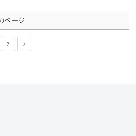
のページ
次
2
へ