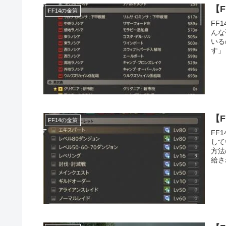
【
FF14の金策
FF
んな
いる
す」
【
FF14の金策
FF
して
方法
給さ