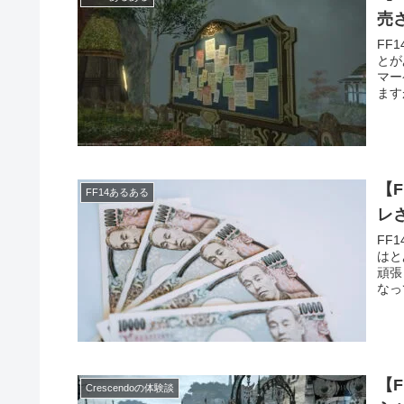
売
FF
とが
マー
ます
とが
【
FF14あるある
レ
FF
はと
頑張
なっ
【
Crescendoの体験談