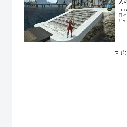
入
FF
日々
せん
スポ