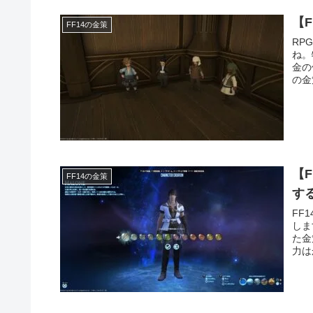
【
FF14の金策
RP
ね。
金の
の金
【
FF14の金策
す
FF
しま
た金
力は