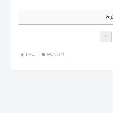
次
1
ホーム
FF14の金策