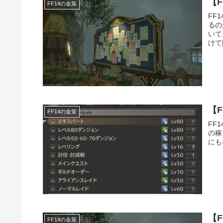
【
FF14の金策
FF
るの
いて
けて
る金
【
FF14の金策
FF
の稼
にも
【
FF14の金策