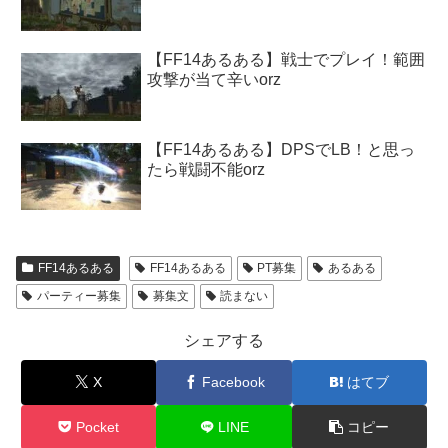
【FF14あるある】戦士でプレイ！範囲
攻撃が当て辛いorz
【FF14あるある】DPSでLB！と思っ
たら戦闘不能orz
FF14あるある
FF14あるある
PT募集
あるある
パーティー募集
募集文
読まない
シェアする
X
Facebook
はてブ
Pocket
LINE
コピー