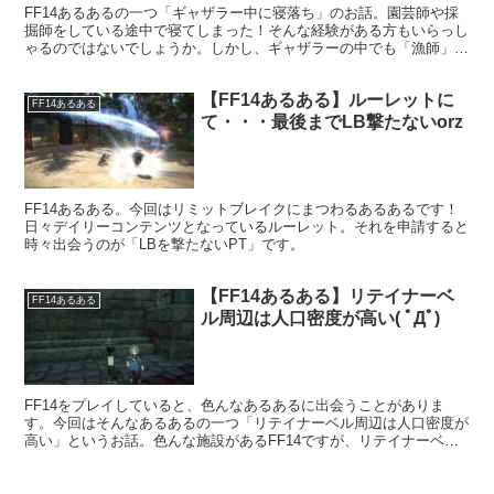
FF14あるあるの一つ「ギャザラー中に寝落ち」のお話。園芸師や採
掘師をしている途中で寝てしまった！そんな経験がある方もいらっし
ゃるのではないでしょうか。しかし、ギャザラーの中でも「漁師」に
ついてはそれほど寝落ちしている人を見かけません。
【FF14あるある】ルーレットに
FF14あるある
て・・・最後までLB撃たないorz
FF14あるある。今回はリミットブレイクにまつわるあるあるです！
日々デイリーコンテンツとなっているルーレット。それを申請すると
時々出会うのが「LBを撃たないPT」です。
【FF14あるある】リテイナーベ
FF14あるある
ル周辺は人口密度が高い( ﾟДﾟ)
FF14をプレイしていると、色んなあるあるに出会うことがありま
す。今回はそんなあるあるの一つ「リテイナーベル周辺は人口密度が
高い」というお話。色んな施設があるFF14ですが、リテイナーベル
なんてのも便利で使っていることが多い施設ですね。