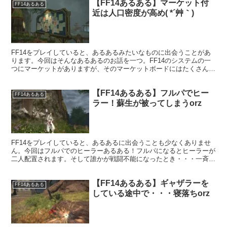
【FF14あるある】マーケット付
FF14あるある
近は人口密度が高め( *´艸｀)
FF14をプレイしていると、あるあるみたいなものに出会うことがあ
ります。今回はそんなあるあるのお話を一つ。FF14のシステムの一
つにマーケットがありますが、そのマーケットボードにはたくさんの
人が集まってくることもよくありまして・・・。
【FF14あるある】フルパでヒー
FF14あるある
ラー！蘇生が被ってしまうorz
FF14をプレイしていると、あるあるに出会うことも少なくありませ
ん。今回はフルパでのヒーラーあるある！フルパになるとヒーラーが
二人配置されます。そして誰かが戦闘不能になったとき・・・一斉に
蘇生を飛ばすorz
【FF14あるある】ギャザラーを
FF14あるある
している途中で・・・寝落ちorz