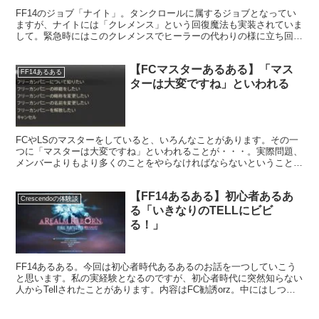
FF14のジョブ「ナイト」。タンクロールに属するジョブとなってい
ますが、ナイトには「クレメンス」という回復魔法も実装されていま
して。緊急時にはこのクレメンスでヒーラーの代わりの様に立ち回る
こともできます。それで緊急回避してクリアできたなんてことも。
【FCマスターあるある】「マス
FF14あるある
ターは大変ですね」といわれる
FCやLSのマスターをしていると、いろんなことがあります。その一
つに「マスターは大変ですね」といわれることが・・・。実際問題、
メンバーよりもより多くのことをやらなければならないということは
事実。それが大変という風に映るようですね。
【FF14あるある】初心者あるあ
Crescendoの体験談
る「いきなりのTELLにビビ
る！」
FF14あるある。今回は初心者時代あるあるのお話を一つしていこう
と思います。私の実経験となるのですが、初心者時代に突然知らない
人からTellされたことがあります。内容はFC勧誘orz。中にはしつこ
い勧誘などもあり、断るのに苦労したことも・・・。