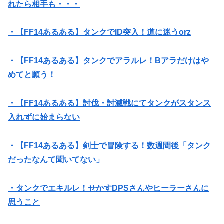
れたら相手も・・・
・【FF14あるある】タンクでID突入！道に迷うorz
・【FF14あるある】タンクでアラルレ！Bアラだけはや
めてと願う！
・【FF14あるある】討伐・討滅戦にてタンクがスタンス
入れずに始まらない
・【FF14あるある】剣士で冒険する！数週間後「タンク
だったなんて聞いてない」
・タンクでエキルレ！せかすDPSさんやヒーラーさんに
思うこと