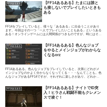
【FF14あるある】たまには誰と
FF14あるある
も接しないでプレイしたいときも
ある
FF14をプレイしていると、様々な「あるある」に出会うことがあり
ます。今回はその一つ「一人でプレイしたいこともある」というある
ある！オンラインゲームには人間関係がつきものですが、時にはそう
したものを排したいときがあるものです。
【FF14あるある】色んなジョブ
FF14あるある
をやるとメインジョブがわからな
くなるorz
FF14あるある。色んなジョブをプレイしていると、次第にどれがメ
インジョブなのかよく分からなくなってくる・・・なんてことも。色
んなジョブがあるFF14ですが、それぞれに楽しさがあり、どれか一
つに絞れ斗言われても中々難しかったりするものです。
【FF14あるある】ナイトでID突
FF14あるある
入！ヒラさん戦闘不能もクレメン
スで凌ぐ！