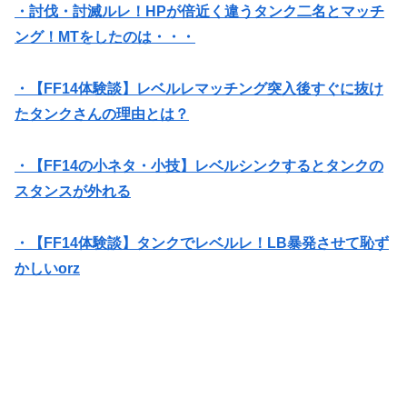
・討伐・討滅ルレ！HPが倍近く違うタンク二名とマッチ
ング！MTをしたのは・・・
・【FF14体験談】レベルレマッチング突入後すぐに抜け
たタンクさんの理由とは？
・【FF14の小ネタ・小技】レベルシンクするとタンクの
スタンスが外れる
・【FF14体験談】タンクでレベルレ！LB暴発させて恥ず
かしいorz