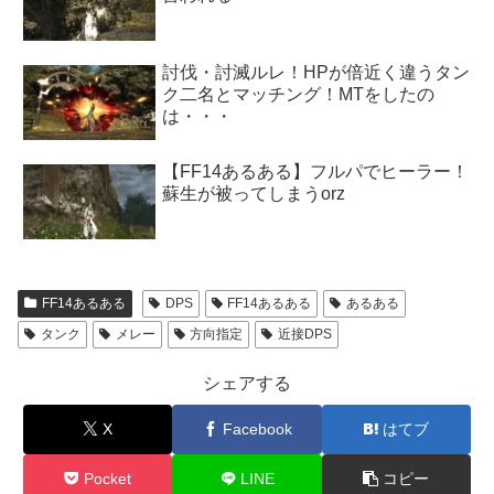
討伐・討滅ルレ！HPが倍近く違うタン
ク二名とマッチング！MTをしたの
は・・・
【FF14あるある】フルパでヒーラー！
蘇生が被ってしまうorz
FF14あるある
DPS
FF14あるある
あるある
タンク
メレー
方向指定
近接DPS
シェアする
X
Facebook
はてブ
Pocket
LINE
コピー