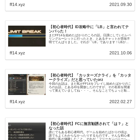
のときにこのIDでハマったことがありまして・・・・。
ff14.xyz
2021.09.30
【初心者時代】ID攻略中に「LB」と言われてテ
ンパった！
まだFF14を始めたばかりのころの話。日課にしていたレベ
リングルーレットに行ったとき、とあるチャットが意味不
明でてんぱりました。それが「LB」であります！LBが何
なのかを知ったとある若葉のお話。
ff14.xyz
2021.10.06
【初心者時代】「カッターズクライ」を「カッタ
ークライズ」だと思っていたorz
今回のお話は、まだ私がFF14をプレイし始めたばかりのこ
ろのお話。とあるIDを開放したのですが、その名前を間違
って覚えていましてね・・・。そんなことでちょっと恥ず
かしい思いもしたという話ですｗ
ff14.xyz
2022.02.27
【初心者時代】FCに無言勧誘されて「は？」と
なった話
誰にでもある初心者時代。ゲームを始めたばかりの頃は、
誰でもよくわからなかったりするものです。そんな初心者
時代に私が体験したこと。それが「フリーカンパニーへの