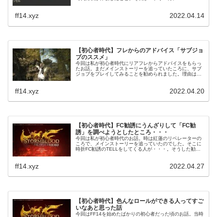
無言招待」でした。まあ普通に気持ち悪いですよね(笑)見
ず知らずの人に勧誘されてもね！
ff14.xyz
2022.04.14
【初心者時代】フレからのアドバイス「サブジョ
ブのススメ」
今回は私が初心者時代にリアフレからアドバイスをもらっ
たお話。まだメインストーリーを追っていたころに、サブ
ジョブをプレイしてみることを勧められました。理由はメ
インストーリーでの経験値がもったいないから(笑)
ff14.xyz
2022.04.20
【初心者時代】FC勧誘にうんざりして「FC勧
誘」を調べようとしたところ・・・
今回は私が初心者時代のお話。時は紅蓮のリベレーターの
ころで、メインストーリーを追っていたのでした。そこに
時折FC勧誘のTELLをしてくる人が・・・。そうした勧誘
をいくつも受けてうざいなと感じ始めたころ。Googleで
FC勧誘を調べようとしたのです。
ff14.xyz
2022.04.27
【初心者時代】色んなロールができる人ってすご
いなあと思った話
今回はFF14を始めたばかりの初心者だった頃のお話。当時