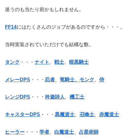
迷うのも当たり前かもしれません。
FF14
にはたくさんのジョブがあるのですから・・・。
当時実装されていただけでも結構な数。
タンク
・・・
ナイト
、
戦士
、
暗黒騎士
メレーDPS
・・・
忍者
、
竜騎士、
モンク
、
侍
レンジDPS
・・・
吟遊詩人
、
機工士
キャスターDPS
・・・
黒魔道士
、
召喚士
、
赤魔道士
ヒーラー
・・・
学者
、
白魔道士
、
占星術師