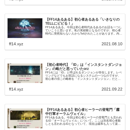
【FF14あるある】初心者あるある「いきなりの
TELLにビビる！」
FF14あるある。今回は初心者時代あるあるのお話を一つし
ていこうと思います。私の実経験となるのですが、初心者
時代に突然知らない人からTellされたことがあります。内容
はFC勧誘orz。中にはしつこい勧誘などもあり、断るのに
苦労したことも・・・。
ff14.xyz
2021.08.10
【初心者時代】「ID」は「インスタントダンジョ
ン」の略だと思っていたorz
FF14には「ID」と呼ばれるダンジョンが存在します。レベ
リングなどでもお世話になるシステムの一つなのですが、
初心者の頃この略称を「インスタントダンジョン」だと思
っていましたorz今となってはいい思い出になっていますけ
どね(笑)
ff14.xyz
2021.09.22
【FF14あるある】初心者ヒーラーの登竜門「霧
中行軍オーラムヴェイル」
FF14あるある。今回は初心者ヒーラーの登竜門とも言われ
るID「オーラムヴェイル」について。ここは別名初心者殺
しとも言われるIDとなっていて、現在は緩和も入って楽に
はなりましたが難しいIDとして知られています。私も初見