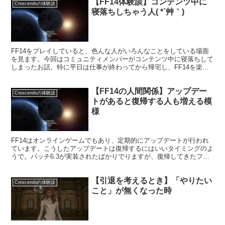
【FF14体験談】コンテンツ中に
Crescendoの体験談
寝落ちしちゃう人( *´艸｀)
FF14をプレイしていると、色んな人がいろんなことをしている場面
を見ます。今回はコミュニティメンバーがコンテンツ中に寝落ちして
しまったお話。特に平日は仕事が終わってから帰宅し、FF14を楽し
むというプレイヤーさんも多くて・・・。
【FF14の人間関係】アップデー
Crescendoの体験談
トがあると復帰する人も増える模
様
FF14はオンラインゲームでもあり、定期的にアップデートが行われ
ています。こうしたアップデートは復帰するにはいいタイミングのよ
うで。パッチ6.3が実装されたばかりでりますが、復帰してきたフレ
ンドさんもチラホラ見かけます。
【引退を考えるとき】「やりたい
Crescendoの体験談
こと」が無くなった時