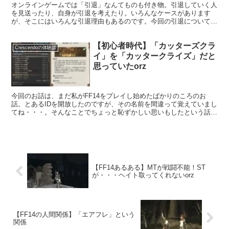
オンラインゲームでは「引退」なんてものも付き物。引退していく人
を見送ったり、自身が引退を考えたり。いろんなケースがあります
が、そこにはいろんな引退理由もあるのです。今回の引退についての
テーマは「やりたいことがない」というものです。
【初心者時代】「カッターズクラ
Crescendoの体験談
イ」を「カッタークライズ」だと
思っていたorz
今回のお話は、まだ私がFF14をプレイし始めたばかりのころのお
話。とあるIDを開放したのですが、その名前を間違って覚えていまし
てね・・・。そんなことでちょっと恥ずかしい思いもしたという話で
すｗ
【FF14あるある】MTが戦闘不能！ST
が・・・ヘイト取ってくれないorz
【FF14の人間関係】「エアフレ」という
関係