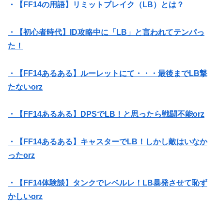
・【FF14の用語】リミットブレイク（LB）とは？
・【初心者時代】ID攻略中に「LB」と言われてテンパっ
た！
・【FF14あるある】ルーレットにて・・・最後までLB撃
たないorz
・【FF14あるある】DPSでLB！と思ったら戦闘不能orz
・【FF14あるある】キャスターでLB！しかし敵はいなか
ったorz
・【FF14体験談】タンクでレベルレ！LB暴発させて恥ず
かしいorz