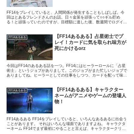
FF14をプレイしていると、人間関係が発生することもしばしば。今
回はとあるフレンドさんのお話。日々金策を頑張って○○ギル貯め
る！と頑張っていたのですが、目標額に達した後、数週間でログイン
しなくなってしまいました・・・。
【FF14あるある】占星術士でプ
FF14あるある
レイ！カードに気を取られ味方が
死にかけるorz
今回はFF14のあるある話を一つ。FF14にはヒーラーロールに「占星
術士」というジョブがありまして。このジョブがまた忙しいジョブで
ありましてね。ヒーラーとしての仕事をしつつ、カードを配って味方
にバフを付与していかなければならないのです。
【FF14あるある】キャラクター
FF14あるある
ネームがアニメやゲームの登場人
物！
FF14あるある FF14をプレイしていると、いろんなあるあるに出会う
ことがあります。 それはいろんな場面でありますよね。 キャラクタ
ーネーム FF14でまず最初にやることと言えば、キャラクタークリエ
イトではないでしょうか。 種族を決めて、...