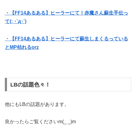
・【FF14あるある】ヒーラーにて！赤魔さん蘇生手伝っ
て(; ･`д･´)
・【FF14あるある】ヒーラーにて蘇生しまくるっている
とMP枯れるorz
LBの話題色々！
他にもLBの話題があります。
良かったらご覧くださいm(_ _)m