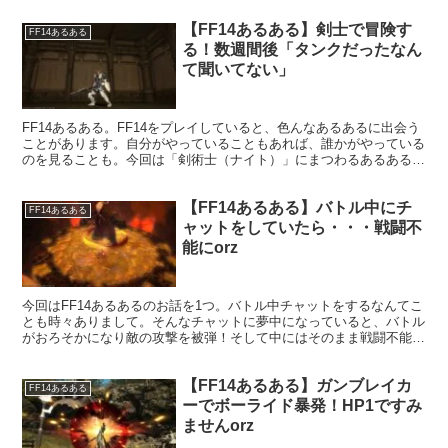
【FF14あるある】剣士で冒険す
FF14あるある
る！数週間後「タンクだったなん
て聞いてない」
FF14あるある。FF14をプレイしていると、色んなあるあるに出会う
ことがあります。自分がやっていることもあれば、誰かがやっている
のを見ることも。今回は「剣術士（ナイト）」にまつわるあるある！
剣術士の武器は片手剣となっていますが、これがタンクロールと知ら
ずに始める人も多いようで。
【FF14あるある】バトル中にチ
FF14あるある
ャットをしていたら・・・戦闘不
能にorz
今回はFF14あるあるのお話を1つ。バトル中チャットをするなんてこ
とも時々ありまして。そんなチャットに夢中になっていると、バトル
がおろそかになり敵の攻撃を被弾！そして中にはそのまま戦闘不能に
なってしまうことも・・・。
【FF14あるある】ガンブレイカ
FF14あるある
ーでボーライド暴発！HP1ですみ
ませんorz