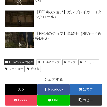
い」
【FF14のジョブ】ガンブレイカー（タ
ンクロール）
【FF14のジョブ】竜騎士（槍術士／近
接DPS）
FF14のジョブ関連
FF14のジョブ
ジョブ
ソーサラー
ファイター
分け方
シェアする
X
Facebook
はてブ
Pocket
LINE
コピー