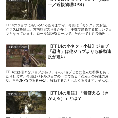
FF14のジョブ関連
士／近接物理DPS）
FF14のジョブにもいろいろありますが、今回は「モンク」のお話。
クラスは格闘士。方向指定スキルが多く、手数で勝負する忙しいジョ
ブとなっています。ロールはDPSロールで、その中でも近接物理
DPSに属します。
【FF14の小ネタ・小技】ジョブ
FF14のジョブ関連
「忍者」は他ジョブよりも移動速
度が速い
FF14には様々なジョブがあり、そのジョブごとに色んな特徴もあっ
たりします。今回はバトルジョブの一つである「忍者」の特性のお
話。MMORPGであるFF14、移動することもよくあります。そんな時
に忍者は移動速度が速いという特徴を有しています。
【FF14の用語】「着替える（き
FF14のジョブ関連
がえる）」とは？