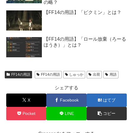
の略？
【FF14の用語】「ピクミン」とは？
【FF14の用語】「ロール放棄（ろーる
ほうき）」とは？
FF14の用語
FF14の用語
しゅっか
出荷
用語
シェアする
X
Facebook
はてブ
Pocket
LINE
コピー