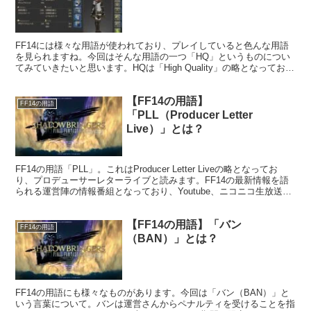
FF14には様々な用語が使われており、プレイしていると色んな用語
を見られますね。今回はそんな用語の一つ「HQ」というものについ
てみていきたいと思います。HQは「High Quality」の略となってお
り、アイテムの高品質品を指しています。
【FF14の用語】
FF14の用語
「PLL（Producer Letter
Live）」とは？
FF14の用語「PLL」。これはProducer Letter Liveの略となってお
り、プロデューサーレターライブと読みます。FF14の最新情報を語
られる運営陣の情報番組となっており、Youtube、ニコニコ生放送、
Twitchのいずれかで視聴することができます。
【FF14の用語】「バン
FF14の用語
（BAN）」とは？
FF14の用語にも様々なものがあります。今回は「バン（BAN）」と
いう言葉について。バンは運営さんからペナルティを受けることを指