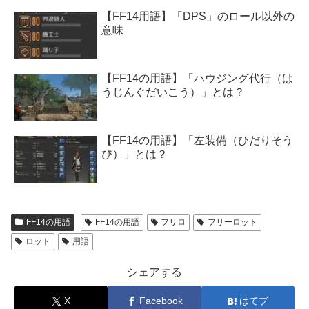
【FF14用語】「DPS」のロール以外の
意味
【FF14の用語】「ハウジング代行（は
うじんぐだいこう）」とは？
【FF14の用語】「左装備（ひだりそう
び）」とは？
FF14の用語
FF14の用語
フリロ
フリーロット
ロット
用語
シェアする
X
Facebook
はてブ