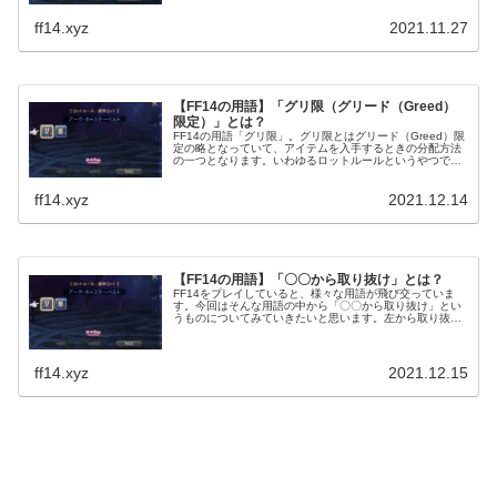
ff14.xyz
2021.11.27
【FF14の用語】「グリ限（グリード（Greed）
限定）」とは？
FF14の用語「グリ限」。グリ限とはグリード（Greed）限
定の略となっていて、アイテムを入手するときの分配方法
の一つとなります。いわゆるロットルールというやつです
ね。GreedかPassしかしてはいけないというルールとなっ
ていて、Needが禁止となっています。
ff14.xyz
2021.12.14
【FF14の用語】「〇〇から取り抜け」とは？
FF14をプレイしていると、様々な用語が飛び交っていま
す。今回はそんな用語の中から「〇〇から取り抜け」とい
うものについてみていきたいと思います。左から取り抜け
という感じで使われることが多い用語で、これはロットす
るときのルールとして定着しています。
ff14.xyz
2021.12.15