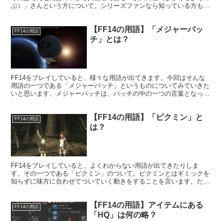
ぶ）」さんという方について。シリーズファンなら知っている方も多
いかもしれませんね。FFシリーズの生みの親とされる人物です。
【FF14の用語】「メジャーパッ
FF14の用語
チ」とは？
FF14をプレイしていると、様々な用語が出てきます。今回はそんな
用語の一つである「メジャーパッチ」というものについてみていきた
いと思います。メジャーパッチは、パッチの中の一つの言葉となって
いますが、小数点以下第一位の数字を指しているんですよね。
【FF14の用語】「ピクミン」と
FF14の用語
は？
FF14をプレイしていると、よくわからない用語が出てきたりしま
す。その一つである「ピクミン」のついて。ピクミンとはギミックを
知らずに味方に合わせてついていく動きをすることを言います。ただ
他プレイヤーに対し使ってしまうと、トラブルに発展するケース
も・・・
【FF14の用語】アイテムにある
FF14の用語
「HQ」は何の略？