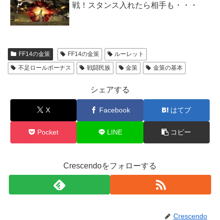
戦！スタンス入れたら相手も・・・
FF14の金策
FF14の金策
ルーレット
不足ロールボーナス
戦闘民族
金策
金策の基本
シェアする
X
Facebook
はてブ
Pocket
LINE
コピー
Crescendoをフォローする
Crescendo