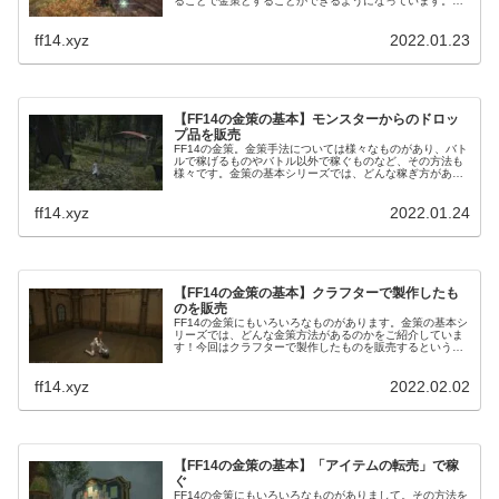
ることで金策とすることができるようになっています。こ
うした金策は初心者さん向けの金策としても活用でき、低
レベル帯から金策することが可能です。
ff14.xyz
2022.01.23
【FF14の金策の基本】モンスターからのドロッ
プ品を販売
FF14の金策。金策手法については様々なものがあり、バト
ルで稼げるものやバトル以外で稼ぐものなど、その方法も
様々です。金策の基本シリーズでは、どんな稼ぎ方がある
のかをご紹介！今回はフィールドモンスターなどがドロッ
プするドロップアイテムを販売してみるというお話です。
ff14.xyz
2022.01.24
【FF14の金策の基本】クラフターで製作したも
のを販売
FF14の金策にもいろいろなものがあります。金策の基本シ
リーズでは、どんな金策方法があるのかをご紹介していま
す！今回はクラフターで製作したものを販売するというも
の。これもまた金策の王道となっており、実際にやってい
る方も多い金策です。
ff14.xyz
2022.02.02
【FF14の金策の基本】「アイテムの転売」で稼
ぐ
FF14の金策にもいろいろなものがありまして。その方法を