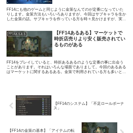
FF14にも他のゲームと同じように金策なんてのが定番になっていた
りします。金策方法もいろいろありますが、今回はサブキャラを生か
した金策の話。サブキャラを作っている方を時々見かけますが、実際
労力はかなりかかる金策となっていますね（特に最初）。
【FF14あるある】マーケットで
FF14あるある
時折店売りより安く販売されてい
るものがある
FF14をプレイしていると、時折あるあるのような定番の事に出会う
ことがあります。それはいろんな場面でありまして。今回のあるある
はマーケットに関するあるある。金策で利用されている方も多いと思
いますが、時折店売り価格よりも安い価格でマーケットに流れている
ことがあります。
【FF14のシステム】「不足ロールボーナ
ス」
【FF14の金策の基本】「アイテムの転