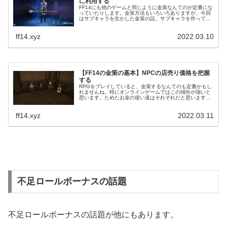
に利用する
FF14にも他のゲームと同じように金策なんてのが定番にな
っていたりします。金策方法もいろいろありますが、今回
はサブキャラを生かした金策の話。サブキャラを作ってい
る方を時々見かけますが、実際労力はかなりかかる金策と
なっていますね（特に最初）。
ff14.xyz
2022.03.10
【FF14の金策の基本】NPCの店売り価格を把握
する
RPGをプレイしていると、金策するなんてのも定番かもし
れませんね。特にオンラインゲームではこの傾向が強いと
思います。ためたお金の使い道はそれぞれだと思います
が、金策の基本シリーズではFF14の金策手法や考え方をま
とめています。
ff14.xyz
2022.03.11
不足ロールボーナスの話題
不足ロールボーナスの話題が他にもあります。