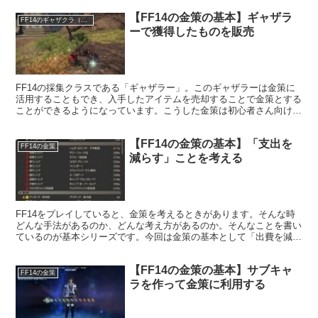
【FF14の金策の基本】ギャザラ
FF14のギャザクラ（職人）
ーで獲得したものを販売
FF14の採集クラスである「ギャザラー」。このギャザラーは金策に
活用することもでき、入手したアイテムを売却することで金策とする
ことができるようになっています。こうした金策は初心者さん向けの
金策としても活用でき、低レベル帯から金策することが可能です。
【FF14の金策の基本】「支出を
FF14の金策
減らす」ことを考える
FF14をプレイしていると、金策を考えるときがあります。そんな時
どんな手法があるのか、どんな考え方があるのか。そんなことを書い
ているのが基本シリーズです。今回は金策の基本として「出費を減ら
す」ということを考えてみたいと思います。
【FF14の金策の基本】サブキャ
FF14の金策
ラを作って金策に利用する