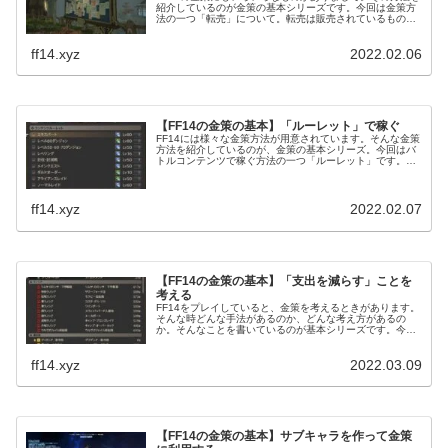
紹介しているのが金策の基本シリーズです。今回は金策方
法の一つ「転売」について。転売は販売されているものを
一度購入して、さらに高い値を付けて販売することを差し
ます。仕入れが発生するために、リスクのある金策の一つ
ff14.xyz
2022.02.06
となっていますね。
【FF14の金策の基本】「ルーレット」で稼ぐ
FF14には様々な金策方法が用意されています。そんな金策
方法を紹介しているのが、金策の基本シリーズ。今回はバ
トルコンテンツで稼ぐ方法の一つ「ルーレット」です。ル
ーレットには1日1回特別報酬が支給され、レベル上げつい
でにギルを稼ぐこともできます。
ff14.xyz
2022.02.07
【FF14の金策の基本】「支出を減らす」ことを
考える
FF14をプレイしていると、金策を考えるときがあります。
そんな時どんな手法があるのか、どんな考え方があるの
か。そんなことを書いているのが基本シリーズです。今回
は金策の基本として「出費を減らす」ということを考えて
みたいと思います。
ff14.xyz
2022.03.09
【FF14の金策の基本】サブキャラを作って金策