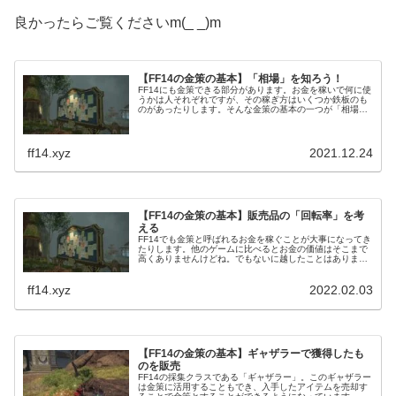
良かったらご覧くださいm(_ _)m
【FF14の金策の基本】「相場」を知ろう！
FF14にも金策できる部分があります。お金を稼いで何に使
うかは人それぞれですが、その稼ぎ方はいくつか鉄板のも
のがあったりします。そんな金策の基本の一つが「相場を
知ること」。どんなアイテムがいくらで販売されているの
か？それを理解していないと、金策にならない場合も。
ff14.xyz
2021.12.24
【FF14の金策の基本】販売品の「回転率」を考
える
FF14でも金策と呼ばれるお金を稼ぐことが大事になってき
たりします。他のゲームに比べるとお金の価値はそこまで
高くありませんけどね。でもないに越したことはありませ
ん。そんな金策の基本として、今回は「回転率」について
考えてみたいと思います。
ff14.xyz
2022.02.03
【FF14の金策の基本】ギャザラーで獲得したも
のを販売
FF14の採集クラスである「ギャザラー」。このギャザラー
は金策に活用することもでき、入手したアイテムを売却す