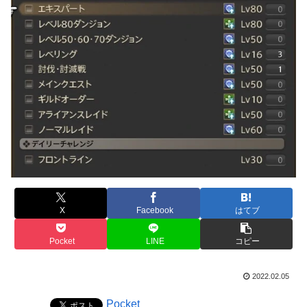
X
Facebook
はてブ
Pocket
LINE
コピー
2022.02.05
Pocket