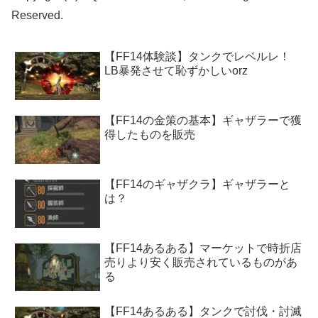
Reserved.
【FF14体験談】タンクでレベルレ！
LB暴発させて恥ずかしいorz
【FF14の金策の基本】ギャザラーで獲
得したものを販売
【FF14のギャザクラ】ギャザラーと
は？
【FF14あるある】マーケットで時折店
売りより安く販売されているものがあ
る
【FF14あるある】タンクで討伐・討滅