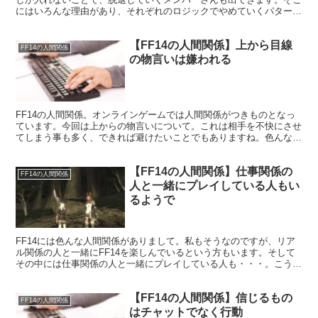
にはいろんな理由があり、それぞれのロジックでやめていくパターン
があります。
【FF14の人間関係】上から目線
FF14の人間関係
の物言いは嫌われる
FF14の人間関係。オンラインゲームでは人間関係がつきものとなっ
ています。今回は上からの物言いについて。これは相手を不快にさせ
てしまう事も多く、できれば避けたいことでもありますね。色んな人
がいますが、私もちょっともやもやした経験があります。
【FF14の人間関係】仕事関係の
FF14の人間関係
人と一緒にプレイしている人もい
るようで
FF14には色んな人間関係がありまして。私もそうなのですが、リア
ル関係の人と一緒にFF14を楽しんでいるという方もいます。そして
その中には仕事関係の人と一緒にプレイしている人も・・・。こうし
た場合はちょっと気を遣う感じになるかもしれませんね。
【FF14の人間関係】信じるもの
FF14の人間関係
はチャットでなく行動