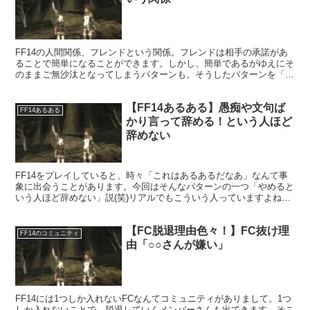
FF14の人間関係、フレンドという関係。フレンドは相手の承諾があ
ることで簡単になることができます。しかし、簡単であるがゆえにそ
のままご無沙汰となってしまうパターンも。そうしたパターンを「エ
アフレ」と呼んだりもします。エアフレにならないように、本当の意
味でのフレンドを作る多いものですね。
【FF14あるある】愚痴や文句ば
FF14あるある
かり言って辞める！という人ほど
辞めない
FF14をプレイしていると、時々「これはあるあるだなあ」なんて事
象に出会うことがあります。今回はそんなパターンの一つ「やめると
いう人ほど辞めない」説(笑)リアルでもこういう人っていますよね。
辞める辞めると散々騒いで全然辞めない人・・・。
【FC脱退理由色々！】FC抜け理
FF14のコミュニティ
由「○○さんが嫌い」
FF14には1つしか入れないFCなんてコミュニティがありまして。1つ
しか入れないことで、脱退していくメンバーさんも出てきます。そこ