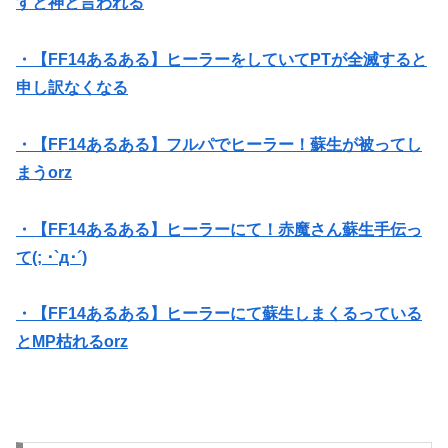
すと神と言われる
・【FF14あるある】ヒーラーをしていてPTが全滅すると
申し訳なくなる
・【FF14あるある】フルパでヒーラー！蘇生が被ってし
まうorz
・【FF14あるある】ヒーラーにて！赤魔さん蘇生手伝っ
て(; ･`д･´)
・【FF14あるある】ヒーラーにて蘇生しまくるっている
とMP枯れるorz