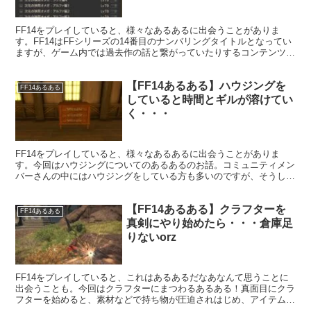
FF14をプレイしていると、様々なあるあるに出会うことがありま
す。FF14はFFシリーズの14番目のナンバリングタイトルとなってい
ますが、ゲーム内では過去作の話と繋がっていたりするコンテンツが
ありまして。そんなコンテンツをプレイしていると、過去作の話題で
盛り上がったりすることもあります。
【FF14あるある】ハウジングを
FF14あるある
していると時間とギルが溶けてい
く・・・
FF14をプレイしていると、様々なあるあるに出会うことがありま
す。今回はハウジングについてのあるあるのお話。コミュニティメン
バーさんの中にはハウジングをしている方も多いのですが、そうした
ハウジングをしていると時間もギルもなくなっていきまして。
【FF14あるある】クラフターを
FF14あるある
真剣にやり始めたら・・・倉庫足
りないorz
FF14をプレイしていると、これはあるあるだなあなんて思うことに
出会うことも。今回はクラフターにまつわるあるある！真面目にクラ
フターを始めると、素材などで持ち物が圧迫されはじめ、アイテム欄
が飽和状態になっていきます・・・orz