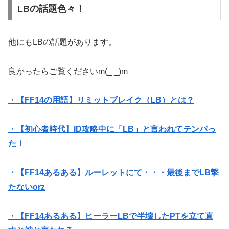
LBの話題色々！
他にもLBの話題があります。
良かったらご覧くださいm(_ _)m
・【FF14の用語】リミットブレイク（LB）とは？
・【初心者時代】ID攻略中に「LB」と言われてテンパっ
た！
・【FF14あるある】ルーレットにて・・・最後までLB撃
たないorz
・【FF14あるある】ヒーラーLBで半壊したPTを立て直