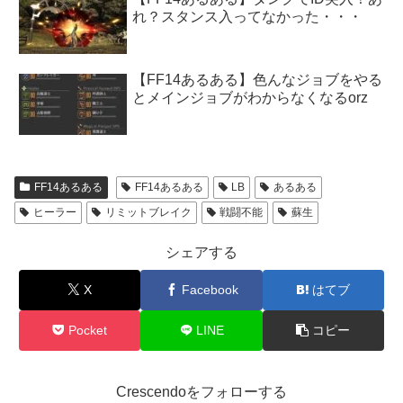
れ？スタンス入ってなかった・・・
【FF14あるある】色んなジョブをやる
とメインジョブがわからなくなるorz
FF14あるある
FF14あるある
LB
あるある
ヒーラー
リミットブレイク
戦闘不能
蘇生
シェアする
X
Facebook
はてブ
Pocket
LINE
コピー
Crescendoをフォローする