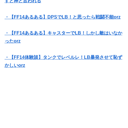
すと神と言われる
・【FF14あるある】DPSでLB！と思ったら戦闘不能orz
・【FF14あるある】キャスターでLB！しかし敵はいなか
ったorz
・【FF14体験談】タンクでレベルレ！LB暴発させて恥ず
かしいorz