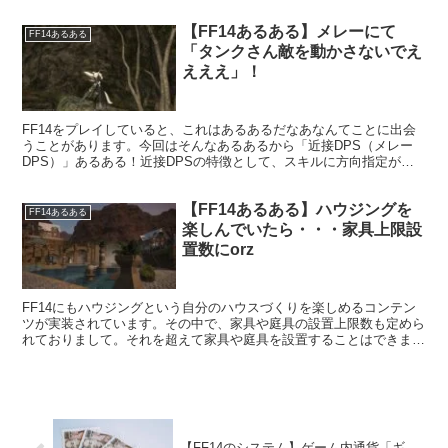
【FF14あるある】メレーにて
FF14あるある
「タンクさん敵を動かさないでえ
えええ」！
FF14をプレイしていると、これはあるあるだなあなんてことに出会
うことがあります。今回はそんなあるあるから「近接DPS（メレー
DPS）」あるある！近接DPSの特徴として、スキルに方向指定が組
み込まれているというものがあります。これは攻撃対象の方向を示し
ているのですが・・・。
【FF14あるある】ハウジングを
FF14あるある
楽しんでいたら・・・家具上限設
置数にorz
FF14にもハウジングという自分のハウスづくりを楽しめるコンテン
ツが実装されています。その中で、家具や庭具の設置上限数も定めら
れておりまして。それを超えて家具や庭具を設置することはできませ
ん。そうした制約の中で、家具や庭具の設置数が上限に達してしまう
こともありまして・・・。
【FF14のシステム】ゲーム内通貨「ギ