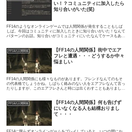
い！？コミュニティに加入したら
知り合いがいた(笑)
FF14のようなオンラインゲームでは人間関係が発生することもしば
しば。今回はコミュニティに加入したときに知り合いがいた！なんて
パターンのお話。知り合いがコミュニティにいたなんてケースもある
ようで、そんな時はちょっとびっくりしますよね。
【FF14の人間関係】街中でエア
FF14の人間関係
フレと遭遇・・・どうするか中々
悩ましい
FF14の人間関係にも様々なものがあります。フレンドなんてのもそ
の代表格でしょうかね。しばらく絡みのない人をエアフレなんて言っ
たりしますが、このエアフレさんと時には出くわすこともありまし
て・・・。そんな時はどうしたらいいのか、中々悩ましいものです。
【FF14の人間関係】何も告げず
FF14の人間関係
にいなくなる人も結構おりまし
て・・・
FF14に限らずオンラインゲームをプレイしていると、いつの間にか