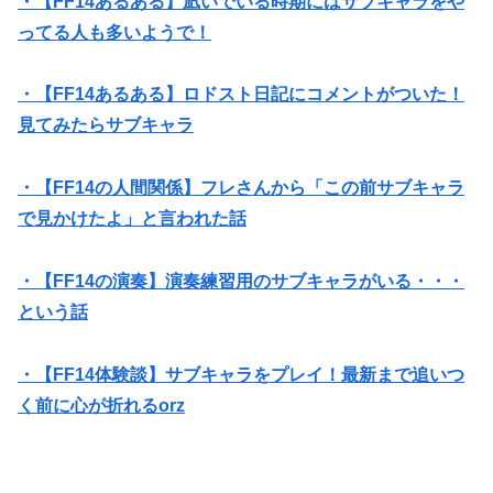
・【FF14あるある】凪いでいる時期にはサブキャラをや
ってる人も多いようで！
・【FF14あるある】ロドスト日記にコメントがついた！
見てみたらサブキャラ
・【FF14の人間関係】フレさんから「この前サブキャラ
で見かけたよ」と言われた話
・【FF14の演奏】演奏練習用のサブキャラがいる・・・
という話
・【FF14体験談】サブキャラをプレイ！最新まで追いつ
く前に心が折れるorz