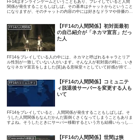
FF14はオンラインゲームということもあり、プレイしていると人間
関係が発生することもしばしば。その基本はチャットからということ
になりますが、そのチャットの内容の中には好きなドラマや俳優の話
になることも。こうした話題は時に年代がばれてしまうこともありま
すね。
【FF14の人間関係】初対面最初
FF14の人間関係
の自己紹介が「ネカマ宣言」だっ
た人
FF14をプレイしている人の中には、ネカマと呼ばれるキャラとリア
ル性別が一致していない人がいます。そんな人が初対面の時に、いき
なりネカマ宣言をしました(笑)ある意味堂々としていて好感が持てる
なと思った出来事でもありましたね。
【FF14の人間関係】コミュニテ
FF14のコミュニティ
ィ脱退後サーバーを変更する人も
いて
FF14をプレイしていると、人間関係が発生することもしばしば。そ
うした人間関係もなんだかんだ面倒くさくなってしまうこともありま
すよね。そうしたときにサーバー移動するという方も結構いらっしゃ
います。
【FF14の人間関係】世間は狭
Crescendoの体験談