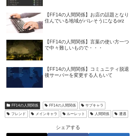
【FF14の人間関係】お店の話題となり
住んでいる地域がバレそうになるorz
【FF14の人間関係】言葉の使い方一つ
で中々難しいもので・・・
【FF14の人間関係】コミュニティ脱退
後サーバーを変更する人もいて
FF14の人間関係
FF14の人間関係
サブキャラ
フレンド
メインキャラ
ルーレット
人間関係
遭遇
シェアする