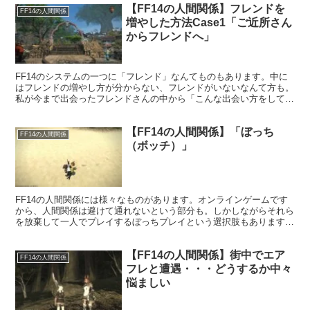
【FF14の人間関係】フレンドを
FF14の人間関係
増やした方法Case1「ご近所さん
からフレンドへ」
FF14のシステムの一つに「フレンド」なんてものもあります。中に
はフレンドの増やし方が分からない、フレンドがいないなんて方も。
私が今まで出会ったフレンドさんの中から「こんな出会い方をしてフ
レンドになった」というケースを紹介していくシリーズです。
【FF14の人間関係】「ぼっち
FF14の人間関係
（ボッチ）」
FF14の人間関係には様々なものがあります。オンラインゲームです
から、人間関係は避けて通れないという部分も。しかしながらそれら
を放棄して一人でプレイするぼっちプレイという選択肢もあります。
私は誰とも接したくないときに遊ぶサブキャラがぼっちプレイ！
【FF14の人間関係】街中でエア
FF14の人間関係
フレと遭遇・・・どうするか中々
悩ましい