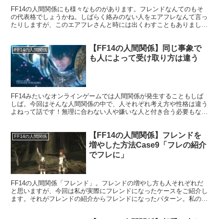
FF14の人間関係にも様々なものがあります。フレンドなんてのもそ
の代表格でしょうかね。しばらく絡みのない人をエアフレなんて言っ
たりしますが、このエアフレさんと時には出くわすこともありまし
て・・・。そんな時はどうしたらいいのか、中々悩ましいものです。
【FF14の人間関係】同じ事象で
FF14の人間関係
も人によって受け取り方は違う
FF14みたいなオンラインゲームでは人間関係が発生することもしば
しば。今回はそんな人間関係の中で、人それぞれ考え方や性格は違う
よねって話です！無理に合わない人や嫌いな人と付き合う必要もない
かなと普段から思っています。
【FF14の人間関係】フレンドを
FF14の人間関係
増やした方法Case9「フレの紹介
でフレに」
FF14の人間関係「フレンド」。フレンドの増やし方も人それぞれだ
と思いますが、今回は私が実際にフレンドになったケースをご紹介し
ます。それがフレンドの紹介からフレンドになったパターン。私の初
期フレがこのパターンでした。