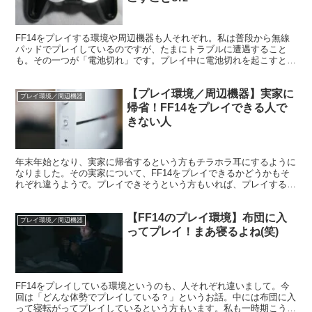
FF14をプレイする環境や周辺機器も人それぞれ。私は普段から無線
パッドでプレイしているのですが、たまにトラブルに遭遇すること
も。その一つが「電池切れ」です。プレイ中に電池切れを起こすと、
操作が出来なくなり詰んでしまいますorz
【プレイ環境／周辺機器】実家に
プレイ環境／周辺機器
帰省！FF14をプレイできる人で
きない人
年末年始となり、実家に帰省するという方もチラホラ耳にするように
なりました。その実家について、FF14をプレイできるかどうかもそ
れぞれ違うようで。プレイできそうという方もいれば、プレイするの
が無理そうだという人もいます。
【FF14のプレイ環境】布団に入
プレイ環境／周辺機器
ってプレイ！まあ寝るよね(笑)
FF14をプレイしている環境というのも、人それぞれ違いまして。今
回は「どんな体勢でプレイしている？」というお話。中には布団に入
って寝転がってプレイしているという方もいます。私も一時期こうし