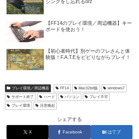
シンクをし忘れるorz
【FF14のプレイ環境／周辺機器】キー
ボードを使おう！
【初心者時代】別ゲーのフレさんと体
験版！F.A.T.Eをビビりながらプレイ！
プレイ環境／周辺機器
FF14
Mac32bit版
windows7
サポート終了
ハード
パソコン
プレイ不可
プレイ環境
注意喚起
シェアする
X
Facebook
はてブ