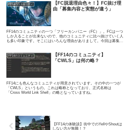
【FC脱退理由色々！】FC抜け理
FF14のコミュニティ
由「募集内容と実態が違う」
FF14のコミュニティの一つ「フリーカンパニー（FC）」。FCは一つ
しか入ることが出来ないので、他のコミュニティに比べ抜けていく人
も多い印象です。そこにはいろんな理由がありまして。今回は募集内
容と実態が違うという理由を見ていきます。
【FF14のコミュニティ】
FF14のコミュニティ
「CWLS」は何の略？
FF14にも色んなコミュニティが用意されています。その中の一つが
「CWLS」というもの。これは略称となっており、正式名称は
「Cross World Link Shell」の略となっていますね。
【FF14の体験談】街中でのYellやShoutは
しない方が無難！？