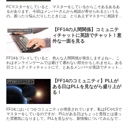
FCマスターをしていると、マスターをしているからこそあるあるあ
るがあります。今回はメンバーさんから相談が寄せられるというも
の。困ったり悩んだりしたときには、とりあえずマスターに相談する
という方も多いようです。
【FF14の人間関係】コミュニテ
Crescendoの体験談
ィチャットに英語でチャット！意
外な一面を見る
FF14をプレイしていると、色んな人間関係が発生しますよね～。こ
れはオンラインゲームでは避けて通れない部分かもしれません。ある
日コミュティティチャットにて、とあるメンバーが英語でチャットを
投下してまして・・・。意外な一面を見ました。
【FF14のコミュニティ】PLLが
FF14のコミュニティ
ある日はPLLを見ながら盛り上が
る！
FF14にはいくつかコミュニティが用意されています。私はFCやLSで
マスターをしているのですが、PLLがある日はちょっと普段とは違っ
た雰囲気になりまして。PLLを見ながら、新情報についてみんなでチ
ャットをする。そんな場面がよくありますね～。