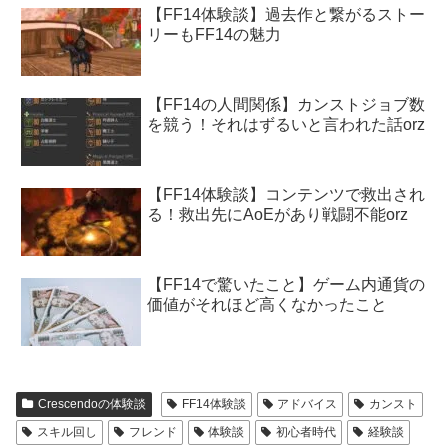
【FF14体験談】過去作と繋がるストー
リーもFF14の魅力
【FF14の人間関係】カンストジョブ数
を競う！それはずるいと言われた話orz
【FF14体験談】コンテンツで救出され
る！救出先にAoEがあり戦闘不能orz
【FF14で驚いたこと】ゲーム内通貨の
価値がそれほど高くなかったこと
Crescendoの体験談
FF14体験談
アドバイス
カンスト
スキル回し
フレンド
体験談
初心者時代
経験談