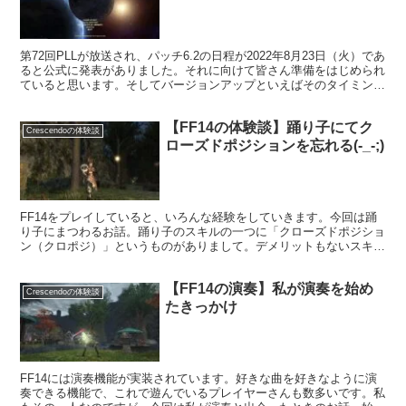
第72回PLLが放送され、パッチ6.2の日程が2022年8月23日（火）であ
ると公式に発表がありました。それに向けて皆さん準備をはじめられ
ていると思います。そしてバージョンアップといえばそのタイミング
で有休などを使うという方もおられるのですが・・・。
【FF14の体験談】踊り子にてク
Crescendoの体験談
ローズドポジションを忘れる(-_-;)
FF14をプレイしていると、いろんな経験をしていきます。今回は踊
り子にまつわるお話。踊り子のスキルの一つに「クローズドポジショ
ン（クロポジ）」というものがありまして。デメリットもないスキル
となっているので、使うのが当たり前になっているのですが・・・
【FF14の演奏】私が演奏を始め
Crescendoの体験談
たきっかけ
FF14には演奏機能が実装されています。好きな曲を好きなように演
奏できる機能で、これで遊んでいるプレイヤーさんも数多いです。私