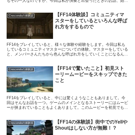
もその一人なのですが、今回は私が演奏と出会ったときのお話、始め
たきっかけを書いてみたいと思います。
【FF14体験談】コミュニティマ
Crescendoの体験談
スターをしているといろんな呼ば
れ方をするもので
FF14をプレイしていると、様々な体験や経験をします。今回は私も
しているコミュニティマスターについての体験。マスターをしている
と、メンバーさんたちから色んな呼ばれ方をしていくことになるんで
すよね。そうしたところにも性格や人間関係が出てくるようで。
【FF14で驚いたこと】初見スト
Crescendoの体験談
ーリームービーをスキップできた
こと
FF14をプレイしていると、中には驚くようなこともありまして。今
回はそんなお話を一つ。ゲームのメインとなるストーリーにはムービ
ーが挟まれていることもよくありまして。このムービーを初見でもス
キップすることができるFF14に少し驚きました。
【FF14の体験談】街中でのYellや
Crescendoの体験談
Shoutはしない方が無難！？