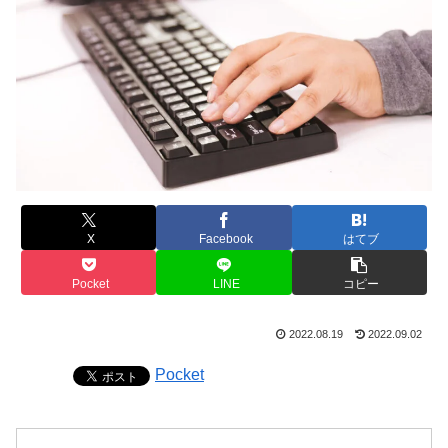
X
Facebook
はてブ
Pocket
LINE
コピー
2022.08.19
2022.09.02
Pocket