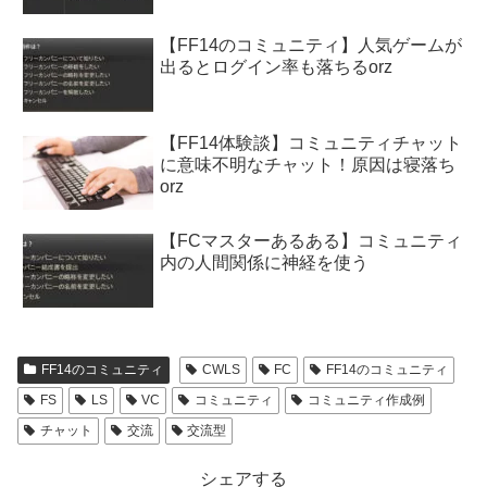
【FF14のコミュニティ】人気ゲームが
出るとログイン率も落ちるorz
【FF14体験談】コミュニティチャット
に意味不明なチャット！原因は寝落ち
orz
【FCマスターあるある】コミュニティ
内の人間関係に神経を使う
FF14のコミュニティ
CWLS
FC
FF14のコミュニティ
FS
LS
VC
コミュニティ
コミュニティ作成例
チャット
交流
交流型
シェアする