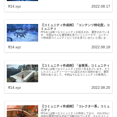
ニティ例は「種族限定」というものです。こちらは特定の
種族でないと入れないといったコミュニティであります
ff14.xyz
2022.08.17
ね。
【コミュニティ作成例】「コンテンツ特化型」コ
ミュニティ
FF14には様々なコミュニティが設立され、運営されていま
す。今回はそんな運営例を見ていくシリーズで、コンテン
ツ特化型コミュニティというのを見ていきたいと思いま
す。コンテンツ特化型となっていることから、特定コンテ
ンツに絞って活動を行うコミュニティです。
ff14.xyz
2022.08.18
【コミュニティ作成例】「金策系」コミュニティ
FF14には様々なコミュニティが日々生まれています。そう
したコミュニティ一つ一つに設立された目的があり、運営
方針がありまして。今回はそんなコミュニティの体系の一
つ「金策系コミュニティ」のお話。金策をメインとしたコ
ミュニティも存在しています。
ff14.xyz
2022.08.20
【コミュニティ作成例】「コレクター系」コミュ
ニティ
FF14には様々なコミュニティが存在しており、それぞれに
目的や運用方針を定めて活動されています。そんなコミュ