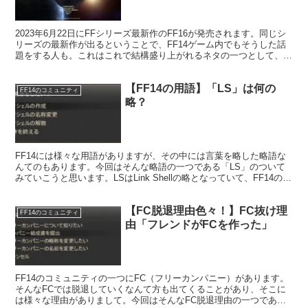
2023年6月22日にFFシリーズ最新作のFF16が発売されます。同じシ
リーズの最新作が出るということで、FF14ゲーム内でもそうした話
題をする人も。これはこれで結構盛り上がれるネタの一つとして、プ
レイするしないに関わらず興味はある人が多いようです。
【FF14の用語】「LS」は何の
FF14のコミュニティ
略？
FF14には様々な用語がありますが、その中には言葉を略した略語な
んてのもあります。今回はそんな略語の一つである「LS」のついて
みていこうと思います。LSはLink Shellの略となっていて、FF14のゲ
ーム内にあるコミュニティ形態の一つです。
【FC脱退理由色々！】FC抜け理
FF14のコミュニティ
由「フレンドがFCを作った」
FF14のコミュニティの一つにFC（フリーカンパニー）があります。
そんなFCでは脱退していくなんて方も出てくることがあり、そこに
は様々な理由がありまして。今回はそんなFC脱退理由の一つである