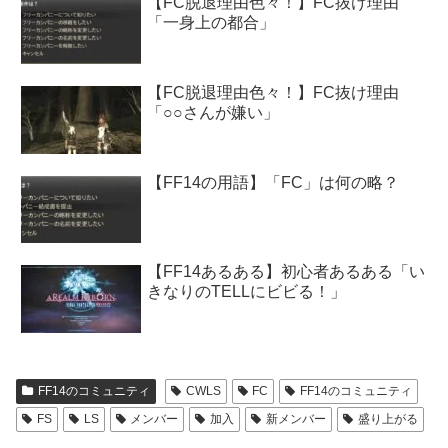
【FC脱退理由色々！】FC抜け理由
「一身上の都合」
【FC脱退理由色々！】FC抜け理由
「○○さんが嫌い」
【FF14の用語】「FC」は何の略？
【FF14あるある】初心者あるある「い
きなりのTELLにビビる！」
FF14のコミュニティ
CWLS
FC
FF14のコミュニティ
FS
LS
メンバー
加入
新メンバー
盛り上がる