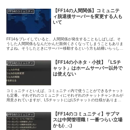
「フレンドがFCを作った」というものを見ていきたいと思います。
【FF14の人間関係】コミュニテ
FF14のコミュニティ
ィ脱退後サーバーを変更する人も
いて
FF14をプレイしていると、人間関係が発生することもしばしば。そ
うした人間関係もなんだかんだ面倒くさくなってしまうこともありま
すよね。そうしたときにサーバー移動するという方も結構いらっしゃ
います。
【FF14の小ネタ・小技】「LSチ
FF14のコミュニティ
ャット」はホームサーバー以外で
は使えない
コミュニティといえば、コミュニティ内で使うことができるチャット
も定番。それぞれのコミュニティにそれぞれのチャットチャンネルが
用意されていますが、LSチャットにはLSチャットの仕様がありまし
て。別サーバーへ行くとこれが使えなくなってしまいますorz
【FF14のコミュニティ】サブマ
FF14のコミュニティ
スは中間管理職！一番つらい立場
かも(-_-;)