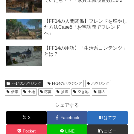
でいたら・・・家具上限設置数にorz
【FF14の人間関係】フレンドを増やし
た方法Case5「お宅訪問でフレンド
へ」
【FF14の用語】「生活系コンテンツ」
とは？
FF14のハウジング
FF14のハウジング
ハウジング
倍率
土地
応募
抽選
空き地
購入
シェアする
X
Facebook
はてブ
Pocket
LINE
コピー