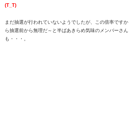
(T_T)
まだ抽選が行われていないようでしたが、この倍率ですか
ら抽選前から無理だ～と半ばあきらめ気味のメンバーさん
も・・・。