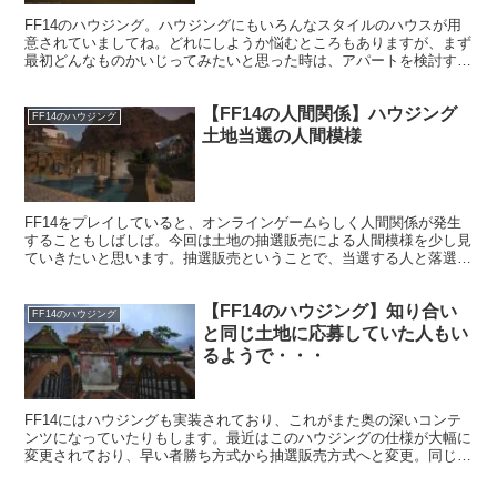
FF14のハウジング。ハウジングにもいろんなスタイルのハウスが用
意されていましてね。どれにしようか悩むところもありますが、まず
最初どんなものかいじってみたいと思った時は、アパートを検討する
のがいいかもしれません。
【FF14の人間関係】ハウジング
FF14のハウジング
土地当選の人間模様
FF14をプレイしていると、オンラインゲームらしく人間関係が発生
することもしばしば。今回は土地の抽選販売による人間模様を少し見
ていきたいと思います。抽選販売ということで、当選する人と落選す
る人が出てきます。その後の行動にはいくつかの方法があるようで。
【FF14のハウジング】知り合い
FF14のハウジング
と同じ土地に応募していた人もい
るようで・・・
FF14にはハウジングも実装されており、これがまた奥の深いコンテ
ンツになっていたりもします。最近はこのハウジングの仕様が大幅に
変更されており、早い者勝ち方式から抽選販売方式へと変更。同じ土
地に対して知り合いも応募していた！なんてこともあるようです。