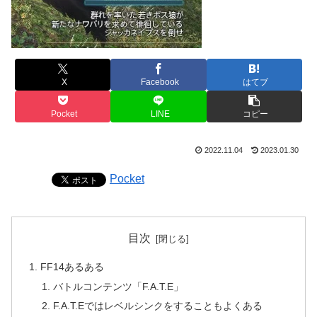
X
Facebook
はてブ
Pocket
LINE
コピー
2022.11.04
2023.01.30
Pocket
目次
FF14あるある
バトルコンテンツ「F.A.T.E」
F.A.T.Eではレベルシンクをすることもよくある