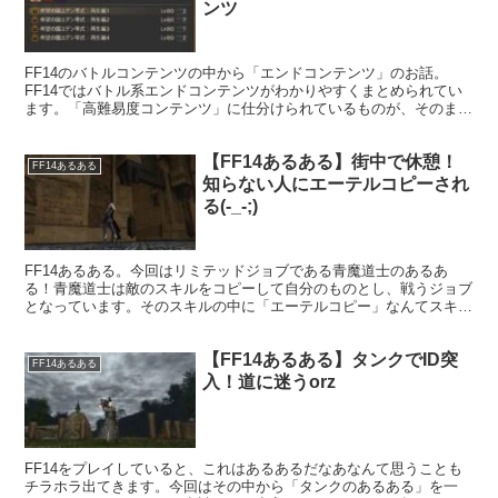
ンツ
FF14のバトルコンテンツの中から「エンドコンテンツ」のお話。
FF14ではバトル系エンドコンテンツがわかりやすくまとめられてい
ます。「高難易度コンテンツ」に仕分けられているものが、そのまま
エンドコンテンツということになりますね。
【FF14あるある】街中で休憩！
FF14あるある
知らない人にエーテルコピーされ
る(-_-;)
FF14あるある。今回はリミテッドジョブである青魔道士のあるあ
る！青魔道士は敵のスキルをコピーして自分のものとし、戦うジョブ
となっています。そのスキルの中に「エーテルコピー」なんてスキル
も。これはロールをコピーして自己強化するスキルなのですが、知ら
ない人からコピーされるなんてこともありまして・・・
【FF14あるある】タンクでID突
FF14あるある
入！道に迷うorz
FF14をプレイしていると、これはあるあるだなあなんて思うことも
チラホラ出てきます。今回はその中から「タンクのあるある」を一