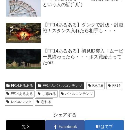
という人の話( ﾟДﾟ)
【FF14あるある】タンクで討伐・討滅
戦！スタンス入れたら相手も・・・
【FF14あるある】初見ID突入！ムービ
ー見終わったら・・・ボス戦始まって
たorz
FF14あるある
FF14のバトルコンテンツ
F.A.T.E
FF14
FF14あるある
し忘れる
バトルコンテンツ
レベルシンク
忘れる
シェアする
X
Facebook
はてブ