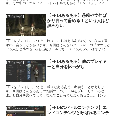
す。その中の一つがフィールドバトルでもある「F.A.T.E」。フィー
ルドで簡単に始まるイベントとして知られています。
【FF14あるある】愚痴や文句ば
FF14あるある
かり言って辞める！という人ほど
辞めない
FF14をプレイしていると、時々「これはあるあるだなあ」なんて事
象に出会うことがあります。今回はそんなパターンの一つ「やめると
いう人ほど辞めない」説(笑)リアルでもこういう人っていますよね。
辞める辞めると散々騒いで全然辞めない人・・・。
【FF14あるある】他のプレイヤ
FF14あるある
ーと自分を比べがち
FF14をプレイしていると、様々なあるあるに出会うことがありま
す。今回はそんなるあるのお話の一つ。FF14をプレイしていると、
誰かと自分を比べてしまうなんてこともまたよくあること。オンライ
ンゲーム全般に言えることかもしれませんね。
【FF14のバトルコンテンツ】エ
FF14のバトルコンテンツ
ンドコンテンツと呼ばれるコンテ