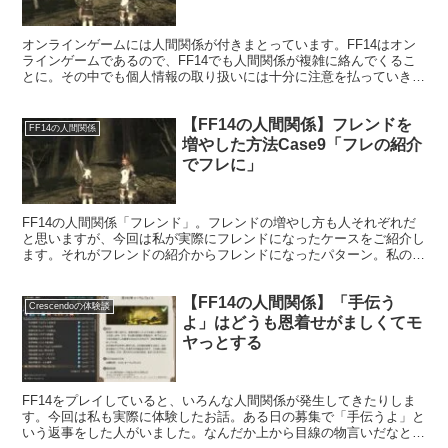
オンラインゲームには人間関係が付きまとっています。FF14はオン
ラインゲームであるので、FF14でも人間関係が複雑に絡んでくるこ
とに。その中でも個人情報の取り扱いには十分に注意を払っていきた
いものです。
【FF14の人間関係】フレンドを
FF14の人間関係
増やした方法Case9「フレの紹介
でフレに」
FF14の人間関係「フレンド」。フレンドの増やし方も人それぞれだ
と思いますが、今回は私が実際にフレンドになったケースをご紹介し
ます。それがフレンドの紹介からフレンドになったパターン。私の初
期フレがこのパターンでした。
【FF14の人間関係】「手伝う
Crescendoの体験談
よ」はどうも恩着せがましくてモ
ヤっとする
FF14をプレイしていると、いろんな人間関係が発生してきたりしま
す。今回は私も実際に体験したお話。ある日の募集で「手伝うよ」と
いう返事をした人がいました。なんだか上から目線の物言いだなと思