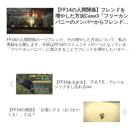
うと共に、恩着せがましい人だなとモヤっとしました。
【FF14の人間関係】フレンドを
FF14の人間関係
増やした方法Case3「フリーカン
パニーのメンバーからフレンド
へ」
FF14の人間関係の一つフレンド。その増やした方法について、私の
実録を公開します。今回はFF14のコミュニティの一つとなっている
「フリーカンパニー」に加入することでフレンドを増やしたパターン
です。コミュニティに参加してフレンドを増やす方法は王道とも言え
ますね。
【FF14あるある】「F.A.T.E」でレベル
シンクをし忘れるorz
【FF14の用語】「お使いクエ（おつかい
くえ）」とは？