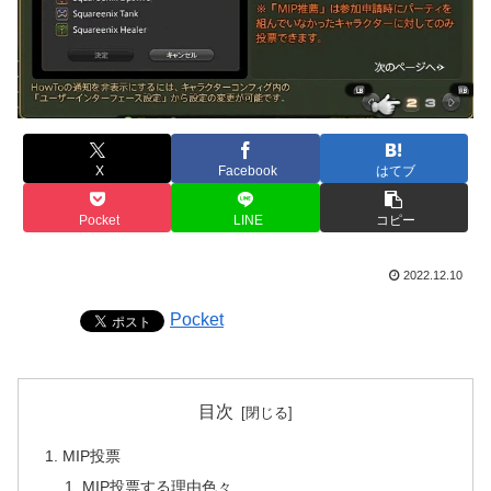
X
Facebook
はてブ
Pocket
LINE
コピー
2022.12.10
Pocket
目次
MIP投票
MIP投票する理由色々