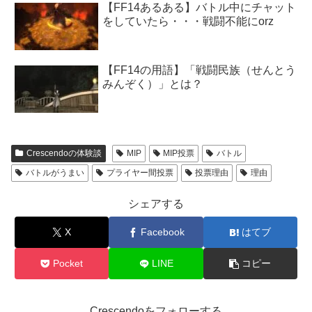
【FF14あるある】バトル中にチャット
をしていたら・・・戦闘不能にorz
【FF14の用語】「戦闘民族（せんとう
みんぞく）」とは？
Crescendoの体験談
MIP
MIP投票
バトル
バトルがうまい
プライヤー間投票
投票理由
理由
シェアする
X
Facebook
はてブ
Pocket
LINE
コピー
Crescendoをフォローする