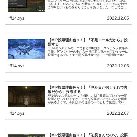
誰にでもゲームを始めたばかりの初心者時代というものが
あります。いろんなものが新鮮で、楽しくて。そんな時代
にMIPというものをもらうこともありました。そしてこれ
をもらうと妙にうれしくなった自分もいまして・・・(笑)
ff14.xyz
2022.12.05
【MIP投票理由色々！】「不足ロールだから」投
票する
FF14のシステムの一つであるMIP投票。コンテンツ攻略終
了後、PTメンバーの中から一番印象に残ったプレイヤーに
投票できるプレイヤー間投票機能です。この投票について
は、投票する理由が人それぞれあるようで・・・。
ff14.xyz
2022.12.06
【MIP投票理由色々！】「見た目がおしゃれで素
敵だから」投票する
FF14のシステムの一つ「MIP」。MIP投票はプレイヤー間
投票となっていますが、それを投票するにもいろんな理由
があるようで。今回はその理由の一つとして投票している
人もいる「見た目がおしゃれだから投票する」という理由
です。
ff14.xyz
2022.12.07
【MIP投票理由色々！】「初見さんなので」投票