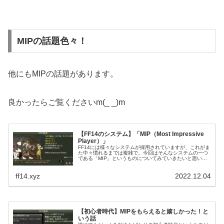
MIPの話題色々！
他にもMIPの話題があります。
良かったらご覧くださいm(_ _)m
【FF14のシステム】「MIP（Most Impressive
Player）」
FF14には様々なシステムが採用されていますが、これがま
た中々慣れるまでは複雑で。今回はそんなシステムの一つ
である「MIP」というものについてみていきたいと思いま
す。MIPはそもそもMost Impressive Playerの略となってい
ます。
ff14.xyz
2022.12.04
【初心者時代】MIPをもらえると嬉しかった！と
いう話