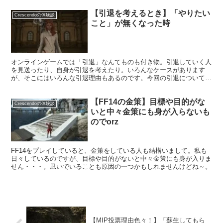
【引退を考えるとき】「やりたい
Crescendoの体験談
こと」が無くなった時
オンラインゲームでは「引退」なんてものも付き物。引退していく人
を見送ったり、自身が引退を考えたり。いろんなケースがあります
が、そこにはいろんな引退理由もあるのです。今回の引退についての
テーマは「やりたいことがない」というものです。
【FF14の金策】目標や目的がな
Crescendoの体験談
いと中々金策にも身が入らないも
のでorz
FF14をプレイしていると、金策をしている人も結構いまして。私も
日々しているのですが、目標や目的がないと中々金策にも身が入りま
せん・・・。凪いでいることも原因の一つかもしれませんけどね～。
【MIP投票理由色々！】「蘇生してもら