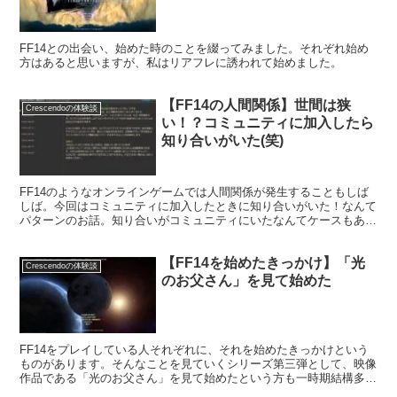
FF14との出会い、始めた時のことを綴ってみました。それぞれ始め
方はあると思いますが、私はリアフレに誘われて始めました。
【FF14の人間関係】世間は狭
Crescendoの体験談
い！？コミュニティに加入したら
知り合いがいた(笑)
FF14のようなオンラインゲームでは人間関係が発生することもしば
しば。今回はコミュニティに加入したときに知り合いがいた！なんて
パターンのお話。知り合いがコミュニティにいたなんてケースもある
ようで、そんな時はちょっとびっくりしますよね。
【FF14を始めたきっかけ】「光
Crescendoの体験談
のお父さん」を見て始めた
FF14をプレイしている人それぞれに、それを始めたきっかけという
ものがあります。そんなことを見ていくシリーズ第三弾として、映像
作品である「光のお父さん」を見て始めたという方も一時期結構多く
なっていましたね。