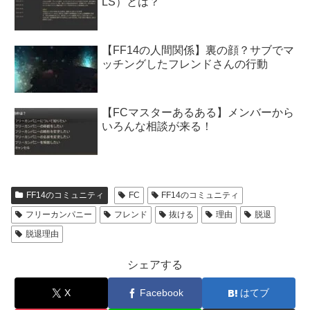
LS）とは？
【FF14の人間関係】裏の顔？サブでマ
ッチングしたフレンドさんの行動
【FCマスターあるある】メンバーから
いろんな相談が来る！
FF14のコミュニティ
FC
FF14のコミュニティ
フリーカンパニー
フレンド
抜ける
理由
脱退
脱退理由
シェアする
X
Facebook
はてブ