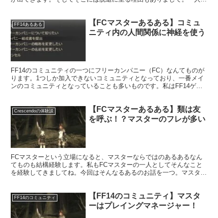
人その理由は違ってきていると思いますね。
【FCマスターあるある】コミュ
FF14あるある
ニティ内の人間関係に神経を使う
FF14のコミュニティの一つにフリーカンパニー（FC）なんてものが
ります。1つしか加入できないコミュニティとなっており、一番メイ
ンのコミュニティとなっていることも多いものです。私はFF14ゲー
ム内で、FCマスターをしております。
【FCマスターあるある】類は友
Crescendoの体験談
を呼ぶ！？マスターのフレが多い
FCマスターという立場になると、マスターならではのあるあるなん
てものも結構経験します。私もFCマスターの一人としてそんなこと
を経験してきましてね。今回はそんなるあるのお話を一つ。マスター
同士のネットワークなんてのもマスターをしているとできてくるもの
で・・・。
【FF14のコミュニティ】マスタ
FF14のコミュニティ
ーはプレイングマネージャー！