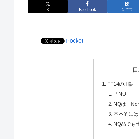
X
Facebook
はてブ
Pocket
目
FF14の用語
「NQ」
NQは「Norm
基本的には
NQ品でも