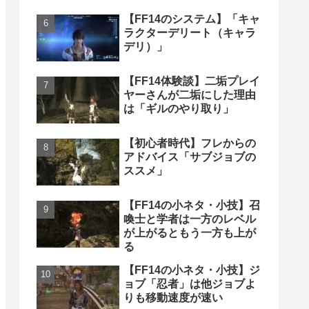
【FF14のシステム】「キャ
ラクターデリート（キャラ
デリ）」
【FF14体験談】二垢プレイ
ヤーさんが二垢にした理由
は「ギルのやり取り」
【初心者時代】フレからの
アドバイス「サブジョブの
ススメ」
【FF14の小ネタ・小技】召
喚士と学者は一方のレベル
が上がるともう一方も上が
る
【FF14の小ネタ・小技】ジ
ョブ「忍者」は他ジョブよ
りも移動速度が速い