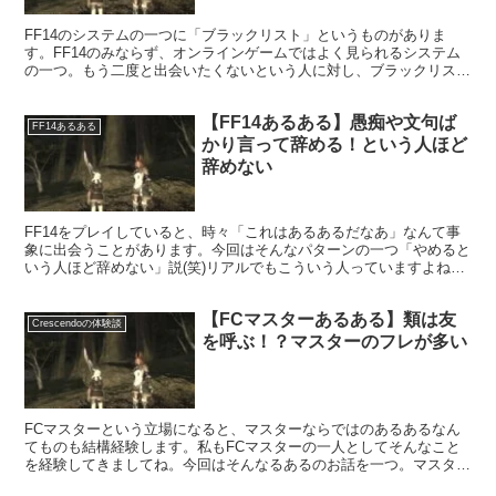
FF14のシステムの一つに「ブラックリスト」というものがありま
す。FF14のみならず、オンラインゲームではよく見られるシステム
の一つ。もう二度と出会いたくないという人に対し、ブラックリスト
に入れることで姿が見えなくなり、チャットも見ずに済むようになり
ます。
【FF14あるある】愚痴や文句ば
FF14あるある
かり言って辞める！という人ほど
辞めない
FF14をプレイしていると、時々「これはあるあるだなあ」なんて事
象に出会うことがあります。今回はそんなパターンの一つ「やめると
いう人ほど辞めない」説(笑)リアルでもこういう人っていますよね。
辞める辞めると散々騒いで全然辞めない人・・・。
【FCマスターあるある】類は友
Crescendoの体験談
を呼ぶ！？マスターのフレが多い
FCマスターという立場になると、マスターならではのあるあるなん
てものも結構経験します。私もFCマスターの一人としてそんなこと
を経験してきましてね。今回はそんなるあるのお話を一つ。マスター
同士のネットワークなんてのもマスターをしているとできてくるもの