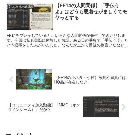
で・・・。
【FF14の人間関係】「手伝う
Crescendoの体験談
よ」はどうも恩着せがましくてモ
ヤっとする
FF14をプレイしていると、いろんな人間関係が発生してきたりしま
す。今回は私も実際に体験したお話。ある日の募集で「手伝うよ」と
いう返事をした人がいました。なんだか上から目線の物言いだなと思
うと共に、恩着せがましい人だなとモヤっとしました。
【FF14の小ネタ・小技】家具や庭具には
HQ品が存在しない
【コミュニティ加入動機】「MMO（オン
ラインゲーム）」だから