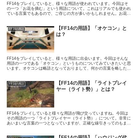
FF14をプレイしていると、様々な用語が使われています。今回はそ
の一つ「お花を摘む」という用語について。これはリアルでも使われ
ている言葉でもあるので、ご存じの方が多いかもしれません。お花を
摘むというのは、トイレに行くという意味です。
【FF14の用語】「オケコン」と
FF14の用語
は？
FF14をプレイしていると、様々な用語に出会います。今回はそんな
用語の一つである「オケコン」というものについてみていきたいと思
います。オケコンは略語となっておりまして、何かの言葉を略したも
の。オワコンと似ていますが全然意味は違います(笑)
【FF14の用語】「ライトプレイ
FF14の用語
ヤー（ライト勢）」とは？
FF14をプレイしていると様々な用語が飛び交っていますね。今回は
その用語の一つ「ライトプレイヤー（ライト勢）」について。非常に
あいまいな言葉の一つとなっていますが、正確な線引きってのもまた
非常に難しいところであります。
【FF14の用語】「ハウジング代