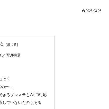
2023.03.08
次
環境／周辺機器
iとは？
格の一つ
できるプレステもWi-Fi対応
i対応していないものもある