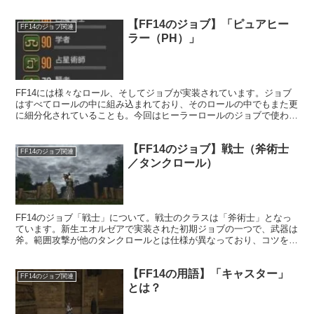
シュガルド」で追加されたジョブであり、開放するには新生エオルゼ
アをクリアし、イシュガルドに到着する必要があります。
【FF14のジョブ】「ピュアヒー
FF14のジョブ関連
ラー（PH）」
FF14には様々なロール、そしてジョブが実装されています。ジョブ
はすべてロールの中に組み込まれており、そのロールの中でもまた更
に細分化されていることも。今回はヒーラーロールのジョブで使われ
る「ピュアヒーラー」というものについてみていきたいと思います。
【FF14のジョブ】戦士（斧術士
FF14のジョブ関連
／タンクロール）
FF14のジョブ「戦士」について。戦士のクラスは「斧術士」となっ
ています。新生エオルゼアで実装された初期ジョブの一つで、武器は
斧。範囲攻撃が他のタンクロールとは仕様が異なっており、コツをつ
かむまでは苦労するかもしれません。
【FF14の用語】「キャスター」
FF14のジョブ関連
とは？