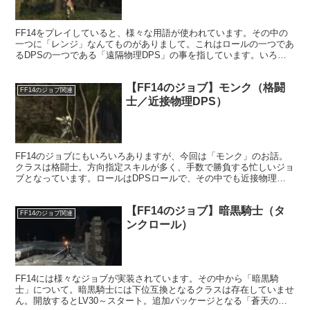
FF14をプレイしていると、様々な用語が使われています。その中の
一つに「レンジ」なんてものがありまして。これはロールの一つであ
るDPSの一つである「遠隔物理DPS」の事を指しています。いろん
な表現方法があるものですね。
【FF14のジョブ】モンク（格闘
FF14のジョブ関連
士／近接物理DPS）
FF14のジョブにもいろいろありますが、今回は「モンク」のお話。
クラスは格闘士。方向指定スキルが多く、手数で勝負する忙しいジョ
ブとなっています。ロールはDPSロールで、その中でも近接物理
DPSに属します。
【FF14のジョブ】暗黒騎士（タ
FF14のジョブ関連
ンクロール）
FF14には様々なジョブが実装されています。その中から「暗黒騎
士」について。暗黒騎士には下位互換となるクラスは存在していませ
ん。開放するとLV30～スタート。追加パッケージとなる「蒼天のイ