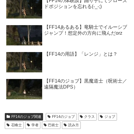
【FF14の体験談】踊り子にてクローズ
ドポジションを忘れる(-_-;)
【FF14あるある】竜騎士でイルーシブ
ジャンプ！想定外の方向に飛んだorz
【FF14の用語】「レンジ」とは？
【FF14のジョブ】黒魔道士（呪術士／
遠隔魔法DPS）
FF14のジョブ関連
FF14のジョブ
クラス
ジョブ
召喚士
学者
巴術士
読み方