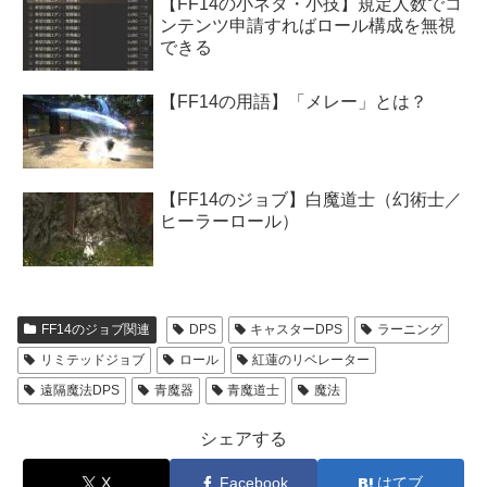
【FF14の小ネタ・小技】規定人数でコ
ンテンツ申請すればロール構成を無視
できる
【FF14の用語】「メレー」とは？
【FF14のジョブ】白魔道士（幻術士／
ヒーラーロール）
FF14のジョブ関連
DPS
キャスターDPS
ラーニング
リミテッドジョブ
ロール
紅蓮のリベレーター
遠隔魔法DPS
青魔器
青魔道士
魔法
シェアする
X
Facebook
はてブ