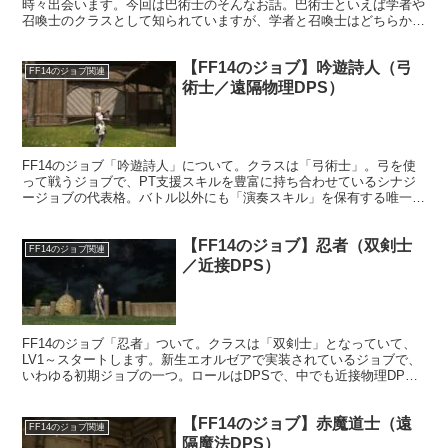
時々出会います。今回は巴術士のそんなお話。巴術士といえば学者や
召喚士のクラスとして知られていますが、学者と召喚士はどちらか一
方のレベルを上げるともう一方もレベルが上がります。
【FF14のジョブ】吟遊詩人（弓
FF14のジョブ関連
術士／遠隔物理DPS）
FF14のジョブ「吟遊詩人」について。クラスは「弓術士」。弓を使
って戦うジョブで、PT支援スキルを豊富に持ち合わせているシナジ
ージョブの代表格。バトル以外にも「演奏スキル」を保有する唯一無
二のジョブ。この演奏機能を楽しんでいるプレイヤーも多く、そのた
めに育てるという人もいるほどです。
【FF14のジョブ】忍者（双剣士
FF14のジョブ関連
／近接DPS）
FF14のジョブ「忍者」ついて。クラスは「双剣士」となっていて、
LV1～スタートします。新生エオルゼアで実装されているジョブで、
いわゆる初期ジョブの一つ。ロールはDPSで、中でも近接物理DPS
に属しています。武器は双剣となっており、忍術や体術を織り交ぜな
がら戦います。
【FF14のジョブ】赤魔道士（遠
FF14のジョブ関連
隔魔法DPS）