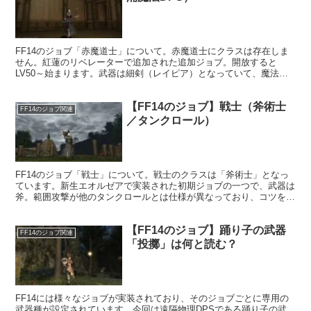
FF14のジョブ「赤魔道士」について。赤魔道士にクラスは存在しま
せん。紅蓮のリベレーターで追加された追加ジョブ。開放すると
LV50～始まります。武器は細剣（レイピア）となっていて、魔法と
物理両方で攻撃を行います。
【FF14のジョブ】戦士（斧術士
FF14のジョブ関連
／タンクロール）
FF14のジョブ「戦士」について。戦士のクラスは「斧術士」となっ
ています。新生エオルゼアで実装された初期ジョブの一つで、武器は
斧。範囲攻撃が他のタンクロールとは仕様が異なっており、コツをつ
かむまでは苦労するかもしれません。
【FF14のジョブ】踊り子の武器
FF14のジョブ関連
「投擲」は何と読む？
FF14には様々なジョブが実装されており、そのジョブごとに専用の
武器種が設定されています。今回は遠隔物理DPSである踊り子の武