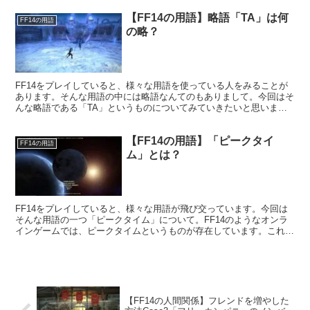
【FF14の用語】略語「TA」は何
FF14の用語
の略？
FF14をプレイしていると、様々な用語を使っている人をみることが
あります。そんな用語の中には略語なんてのもありまして。今回はそ
んな略語である「TA」というものについてみていきたいと思いま
す。TAとはTime Attackの頭文字を取った略語です。
【FF14の用語】「ピークタイ
FF14の用語
ム」とは？
FF14をプレイしていると、様々な用語が飛び交っています。今回は
そんな用語の一つ「ピークタイム」について。FF14のようなオンラ
インゲームでは、ピークタイムというものが存在しています。これは
ログインしているプレイヤーが多い時間帯を差していますね。
【FF14の人間関係】フレンドを増やした