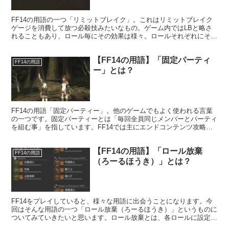
FF14の用語の一つ「リミットブレイク」。これはリミットブレイク
ゲージを消費して放つ必殺技みたいなもの。ゲーム内ではLBと略さ
れることもあり、ロール毎にその効果は様々。ロールそれぞれにその
ロールらしい効果を得ることができるようになっています。
【FF14の用語】「固定パーティ
FF14の用語
ー」とは？
FF14の用語「固定パーティー」。他のゲームでもよく使われる言葉
の一つです。固定パーティーとは「毎回全員同じメンバーとパーティ
を組む事」を指しています。FF14では主にエンドコンテンツ攻略の
ために固定パーティーを組みことがよく見られますね。
【FF14の用語】「ロール放棄
FF14の用語
（ろーるほうき）」とは？
FF14をプレイしていると、様々な用語に出会うことになります。今
回はそんな用語の一つ「ロール放棄（ろーるほうき）」というものに
ついてみていきたいと思います。ロール放棄とは、各ロールに設定さ
れている役割を完全無視してプレイすることを指します。