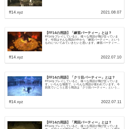
主にエンドコンテンツ攻略のために固定パーティーを組み
ことがよく見られますね。
ff14.xyz
2021.08.07
【FF14の用語】「練習パーティー」とは？
FF14をプレイしていると、様々な用語が飛び交っていま
す。今回はそんな用語の中から「練習パーティー」という
ものについてみていきたいと思います。練習パーティーは
よくエンドコンテンツ系で募集されている募集条件となっ
ていますね。
ff14.xyz
2022.07.10
【FF14の用語】「クリ目パーティー」とは？
FF14をプレイしていると、様々な用語が飛び交っていま
す。いろんな場面で、いろんな用語が使われています。今
回見ていこうと思う用語は「クリ目パーティー」というも
の。クリ目パーティーはクリア目的パーティーの略となっ
ており、クリアを目的としているパーティーです。
ff14.xyz
2022.07.11
【FF14の用語】「周回パーティー」とは？
FF14をプレイしていると、様々な用語が飛び交っていま