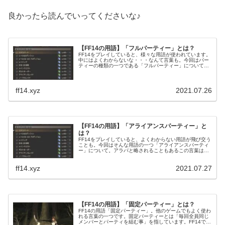
良かったら読んでいってくださいな♪
【FF14の用語】「フルパーティー」とは？
FF14をプレイしていると、様々な用語が使われています。
中にはよくわからないな・・・なんて言葉も。今回はパー
ティーの種類の一つである「フルパーティー」について。
これは8人で組むパーティーのことを言います。わかって
しまえば簡単なんですけどね～。
ff14.xyz
2021.07.26
【FF14の用語】「アライアンスパーティー」と
は？
FF14をプレイしていると、よくわからない用語が飛び交う
ことも。今回はそんな用語の一つ「アライアンスパーティ
ー」について。アラパと略されることもあるこの言葉は、
24人パーティーを指す言葉です。専用チャットも使うこと
ができ、なかなか独特なパーティー構成となります。
ff14.xyz
2021.07.27
【FF14の用語】「固定パーティー」とは？
FF14の用語「固定パーティー」。他のゲームでもよく使わ
れる言葉の一つです。固定パーティーとは「毎回全員同じ
メンバーとパーティを組む事」を指しています。FF14では