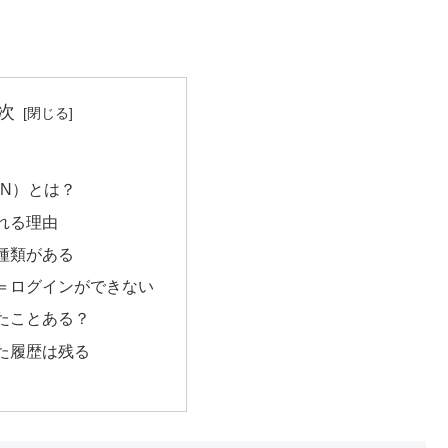
次
AN）とは？
れる理由
種類がある
＝ログインができない
たことある？
た履歴は残る