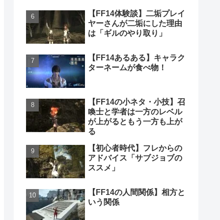
【FF14体験談】二垢プレイ
ヤーさんが二垢にした理由
は「ギルのやり取り」
【FF14あるある】キャラク
ターネームが食べ物！
【FF14の小ネタ・小技】召
喚士と学者は一方のレベル
が上がるともう一方も上が
る
【初心者時代】フレからの
アドバイス「サブジョブの
ススメ」
【FF14の人間関係】相方と
いう関係