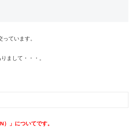
交っています。
ありまして・・・。
AN）」についてです。