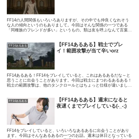
FF14の人間関係もいろいろありますが、その中でも仲良くなれそう
な人の傾向というのもありまして。今回はそんな関係の一つである
「同種族のフレンドが多い」というもの。類は友を呼ぶなんて言葉も
ありますが、まさにそれを地で行っているフレンドさんもそれなりに
いるようでした。
【FF14あるある】戦士でプレ
FF14あるある
イ！範囲攻撃が当て辛いorz
FF14あるある！FF14をプレイしていると、これはあるあるだな～と
思うことに出会うことがあります。今回は戦士にまつわるあるある！
戦士の範囲攻撃は、他のタンクロールとはちょっと仕様が違いまし
て。その違いから中々慣れるまでは敵に当てるのが難しかった
り・・・。
【FF14あるある】週末になると
FF14あるある
夜遅くまでプレイしている(-_-;)
FF14をプレイしていると、いろいろなあるあるに出会うことがあり
ます。今回はそんなあるあるの一つのお話。週末は休日となっている