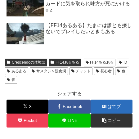
カードに気を取られ味方が死にかける
orz
【FF14あるある】たまには誰とも接し
ないでプレイしたいときもある
Crescendoの体験談
FF14あるある
FF14あるある
ID
あるある
サスタシャ浸食洞
チャット
初心者
色
青
シェアする
X
Facebook
はてブ
Pocket
LINE
コピー