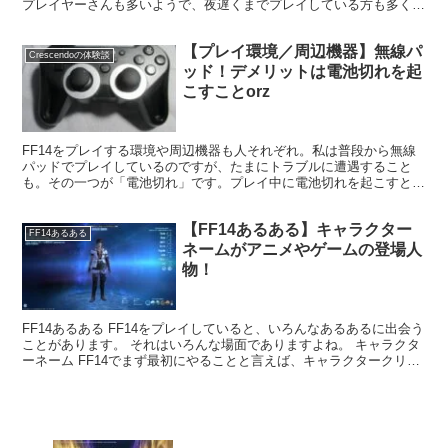
プレイヤーさんも多いようで、夜遅くまでプレイしている方も多くな
っています。私もその一人でありまして・・・。
【プレイ環境／周辺機器】無線パ
Crescendoの体験談
ッド！デメリットは電池切れを起
こすことorz
FF14をプレイする環境や周辺機器も人それぞれ。私は普段から無線
パッドでプレイしているのですが、たまにトラブルに遭遇すること
も。その一つが「電池切れ」です。プレイ中に電池切れを起こすと、
操作が出来なくなり詰んでしまいますorz
【FF14あるある】キャラクター
FF14あるある
ネームがアニメやゲームの登場人
物！
FF14あるある FF14をプレイしていると、いろんなあるあるに出会う
ことがあります。 それはいろんな場面でありますよね。 キャラクタ
ーネーム FF14でまず最初にやることと言えば、キャラクタークリエ
イトではないでしょうか。 種族を決めて、...