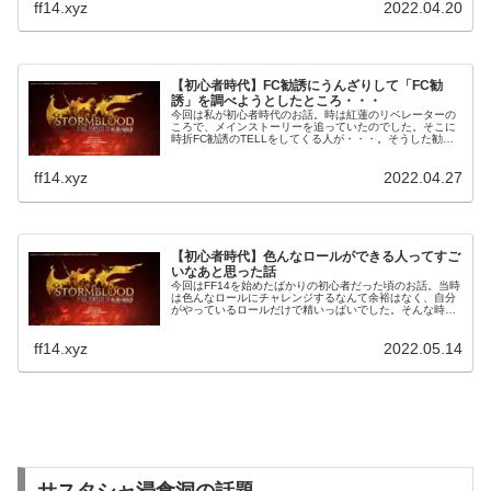
ff14.xyz
2022.04.20
【初心者時代】FC勧誘にうんざりして「FC勧
誘」を調べようとしたところ・・・
今回は私が初心者時代のお話。時は紅蓮のリベレーターの
ころで、メインストーリーを追っていたのでした。そこに
時折FC勧誘のTELLをしてくる人が・・・。そうした勧誘
をいくつも受けてうざいなと感じ始めたころ。Googleで
FC勧誘を調べようとしたのです。
ff14.xyz
2022.04.27
【初心者時代】色んなロールができる人ってすご
いなあと思った話
今回はFF14を始めたばかりの初心者だった頃のお話。当時
は色んなロールにチャレンジするなんて余裕はなく、自分
がやっているロールだけで精いっぱいでした。そんな時、
日課でもあるルーレットを回すと、フレンドさんが言いま
した「どのロールでもいいよ」と。
ff14.xyz
2022.05.14