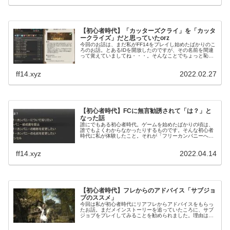
【初心者時代】「カッターズクライ」を「カッタ
ークライズ」だと思っていたorz
今回のお話は、まだ私がFF14をプレイし始めたばかりのこ
ろのお話。とあるIDを開放したのですが、その名前を間違
って覚えていましてね・・・。そんなことでちょっと恥ず
かしい思いもしたという話ですｗ
ff14.xyz
2022.02.27
【初心者時代】FCに無言勧誘されて「は？」と
なった話
誰にでもある初心者時代。ゲームを始めたばかりの頃は、
誰でもよくわからなかったりするものです。そんな初心者
時代に私が体験したこと。それが「フリーカンパニーへの
無言招待」でした。まあ普通に気持ち悪いですよね(笑)見
ず知らずの人に勧誘されてもね！
ff14.xyz
2022.04.14
【初心者時代】フレからのアドバイス「サブジョ
ブのススメ」
今回は私が初心者時代にリアフレからアドバイスをもらっ
たお話。まだメインストーリーを追っていたころに、サブ
ジョブをプレイしてみることを勧められました。理由はメ
インストーリーでの経験値がもったいないから(笑)