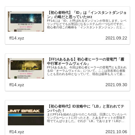
【初心者時代】「ID」は「インスタントダンジョ
ン」の略だと思っていたorz
FF14には「ID」と呼ばれるダンジョンが存在します。レベ
リングなどでもお世話になるシステムの一つなのですが、
初心者の頃この略称を「インスタントダンジョン」だと思
っていましたorz今となってはいい思い出になっていますけ
どね(笑)
ff14.xyz
2021.09.22
【FF14あるある】初心者ヒーラーの登竜門「霧
中行軍オーラムヴェイル」
FF14あるある。今回は初心者ヒーラーの登竜門とも言われ
るID「オーラムヴェイル」について。ここは別名初心者殺
しとも言われるIDとなっていて、現在は緩和も入って楽に
はなりましたが難しいIDとして知られています。私も初見
のときにこのIDでハマったことがありまして・・・・。
ff14.xyz
2021.09.30
【初心者時代】ID攻略中に「LB」と言われてテ
ンパった！
まだFF14を始めたばかりのころの話。日課にしていたレベ
リングルーレットに行ったとき、とあるチャットが意味不
明でてんぱりました。それが「LB」であります！LBが何
なのかを知ったとある若葉のお話。
ff14.xyz
2021.10.06