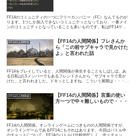
FF14のコミュニティの一つにフリーカンパニー（FC）なんてものが
ります。1つしか加入できないコミュニティとなっており、一番メイ
ンのコミュニティとなっていることも多いものです。私はFF14ゲー
ム内で、FCマスターをしております。
【FF14の人間関係】フレさんか
FF14の人間関係
ら「この前サブキャラで見かけた
よ」と言われた話
FF14をプレイしていると、人間関係が発生することもしばしば。あ
る日私はLSメンバーでもあるフレンドさんから「サブキャラで見か
けた」と言われました。ドキッとしますね、こういう展開は・・・。
ただ街中であっただけだったようですが(笑)
【FF14の人間関係】言葉の使い
FF14の人間関係
方一つで中々難しいもので・・・
FF14の人間関係。オンラインゲームにつきものの人間関係ですが、
オンラインゲームであるFF14にもそれはあります。今回はバトル中
のチャットについて。FF14のバトルは比較的忙しく、中々チャット