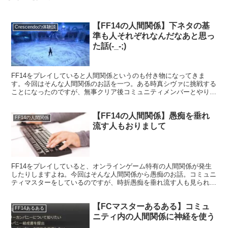
【FF14の人間関係】下ネタの基
Crescendoの体験談
準も人それぞれなんだなあと思っ
た話(-_-;)
FF14をプレイしていると人間関係というのも付き物になってきま
す。今回はそんな人間関係のお話を一つ。ある時真シヴァに挑戦する
ことになったのですが、無事クリア後コミュニティメンバーとやり取
りする中で、格好がエロイといっただけで下ネタ判定されましたorz
【FF14の人間関係】愚痴を垂れ
FF14の人間関係
流す人もおりまして
FF14をプレイしていると、オンラインゲーム特有の人間関係が発生
したりしますよね。今回はそんな人間関係から愚痴のお話。コミュニ
ティマスターをしているのですが、時折愚痴を垂れ流す人も見られま
す。
【FCマスターあるある】コミュ
FF14あるある
ニティ内の人間関係に神経を使う