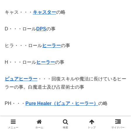
キャス・・・
キャスター
の略
D・・・ロール
DPS
の事
ヒラ・・・ロール
ヒーラー
の事
H・・・ロール
ヒーラー
の事
ピュアヒーラー
・・・回復スキルや魔法に長けているヒー
ラーの事。白魔道士及び占星術士の事
PH・・・
Pure Healer（ピュア・ヒーラー）
の略
バリアヒーラー
・・・バリアスキルや魔法に長けているヒ
ーラーの事。学者及び賢者の事
メニュー
ホーム
検索
トップ
サイドバー