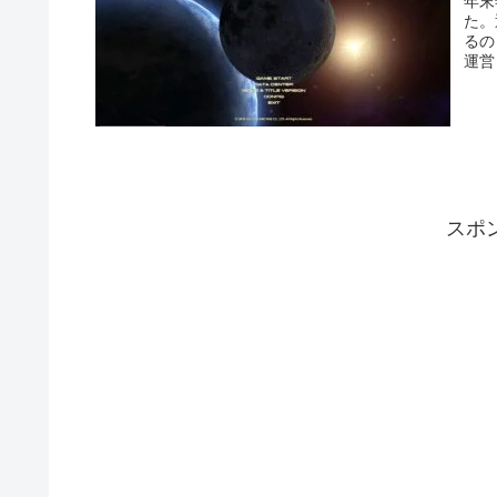
年末
た。
るの
運営
です
スポ