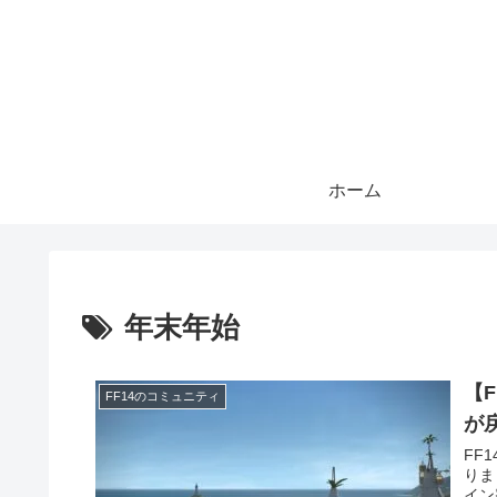
ホーム
年末年始
【
FF14のコミュニティ
が
FF
りま
イン