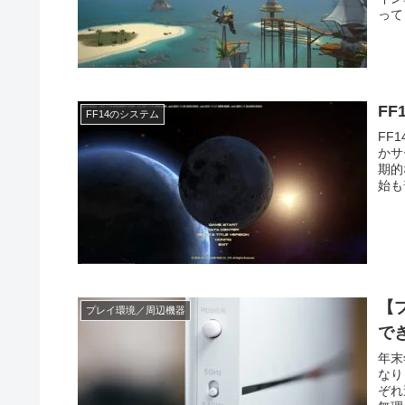
って
F
FF14のシステム
FF
かサ
期的
始も
【
プレイ環境／周辺機器
で
年末
なり
ぞれ