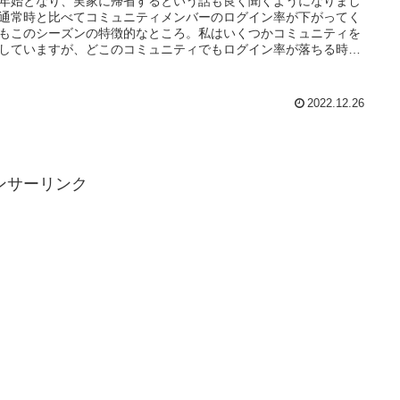
年始となり、実家に帰省するという話も良く聞くようになりまし
通常時と比べてコミュニティメンバーのログイン率が下がってく
もこのシーズンの特徴的なところ。私はいくつかコミュニティを
していますが、どこのコミュニティでもログイン率が落ちる時期
ね。
2022.12.26
ンサーリンク