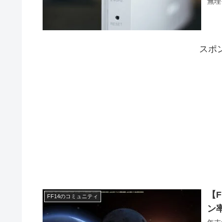
無理
スポ
【
FF14のコミュニティ
ン