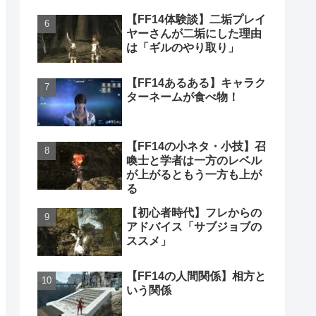
【FF14体験談】二垢プレイ
ヤーさんが二垢にした理由
は「ギルのやり取り」
【FF14あるある】キャラク
ターネームが食べ物！
【FF14の小ネタ・小技】召
喚士と学者は一方のレベル
が上がるともう一方も上が
る
【初心者時代】フレからの
アドバイス「サブジョブの
ススメ」
【FF14の人間関係】相方と
いう関係