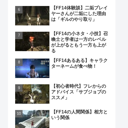
【FF14体験談】二垢プレイ
ヤーさんが二垢にした理由
は「ギルのやり取り」
【FF14の小ネタ・小技】召
喚士と学者は一方のレベル
が上がるともう一方も上が
る
【FF14あるある】キャラク
ターネームが食べ物！
【初心者時代】フレからの
アドバイス「サブジョブの
ススメ」
【FF14の人間関係】相方と
いう関係