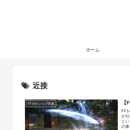
ホーム
近接
【
FF14のジョブ関連
FF
が分
とい
の事