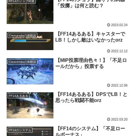
FF14のジョブ関連
「投擲」は何と読む？
2023.02.24
【FF14あるある】キャスターで
Crescendoの体験談
LB！しかし敵はいなかったorz
2022.12.12
【MIP投票理由色々！】「不足ロ
Crescendoの体験談
ールだから」投票する
2022.12.06
【FF14あるある】DPSでLB！と
FF14あるある
思ったら戦闘不能orz
2022.03.20
【FF14のシステム】「不足ロー
FF14のシステム
ルボーナス」