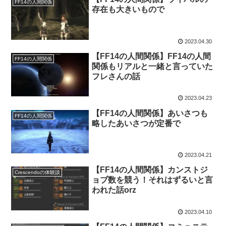
FF14の人間関係
存在も大きいもので
2023.04.30
【FF14の人間関係】FF14の人間
FF14の人間関係
関係もリアルと一緒と言っていた
フレさんの話
2023.04.23
【FF14の人間関係】あいさつも
FF14の人間関係
略したあいさつが定番で
2023.04.21
【FF14の人間関係】カンストジ
Crescendoの体験談
ョブ数を競う！それはずるいと言
われた話orz
2023.04.10