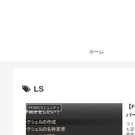
ホーム
LS
【
FF14のコミュニティ
バ
コミ
も定
用意