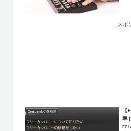
スポ
【
Crescendoの体験談
率も
FF