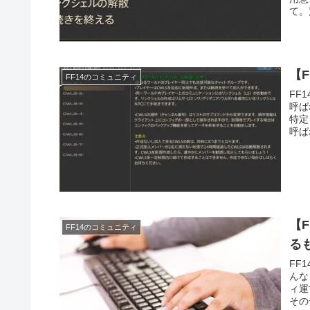
て。
【
FF14のコミュニティ
FF
呼ば
特定
呼ば
【
FF14のコミュニティ
る
FF
んな
ィ運
その