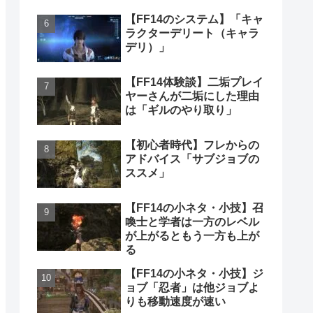
【FF14のシステム】「キャ
ラクターデリート（キャラ
デリ）」
【FF14体験談】二垢プレイ
ヤーさんが二垢にした理由
は「ギルのやり取り」
【初心者時代】フレからの
アドバイス「サブジョブの
ススメ」
【FF14の小ネタ・小技】召
喚士と学者は一方のレベル
が上がるともう一方も上が
る
【FF14の小ネタ・小技】ジ
ョブ「忍者」は他ジョブよ
りも移動速度が速い