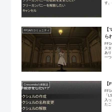
す。
【
FF14のコミュニティ
ら
FF
スタ
あり
一つ
【
Crescendoの体験談
FF
「L
入っ
たこ