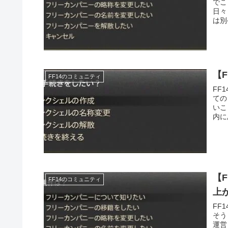
でこ
日々
は別
【
FF14のコミュニティ
FF
ての
いこ
内に
【
FF14のコミュニティ
上
FF
そう
運営