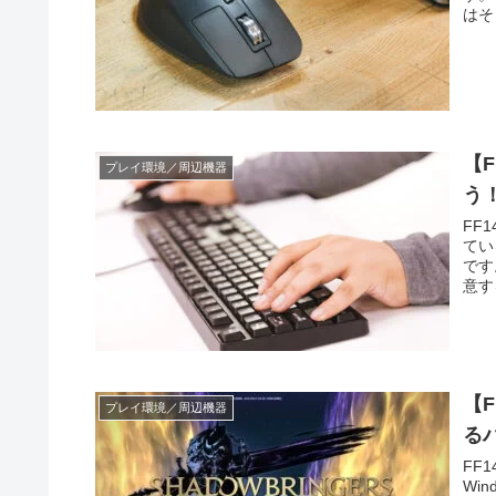
はそ
【
プレイ環境／周辺機器
う
FF
てい
です
意す
ドで
【
プレイ環境／周辺機器
る
FF
Wi