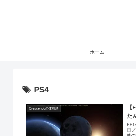
ホーム
PS4
【
Crescendoの体験談
たん
FF
日プ
能の