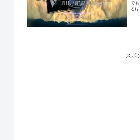
でも
とは
りが
スポ