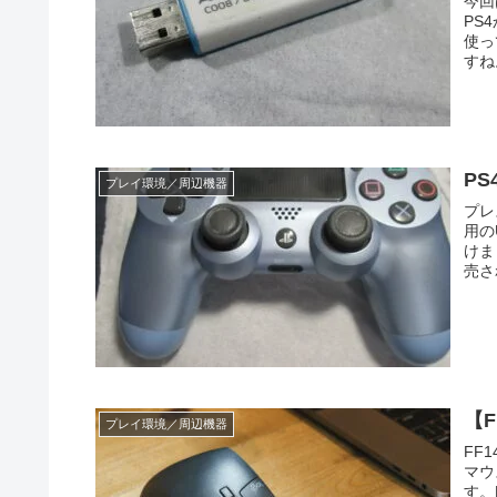
今回
PS
使っ
すね
P
プレイ環境／周辺機器
プレ
用の
けま
売さ
【
プレイ環境／周辺機器
FF
マウ
す。