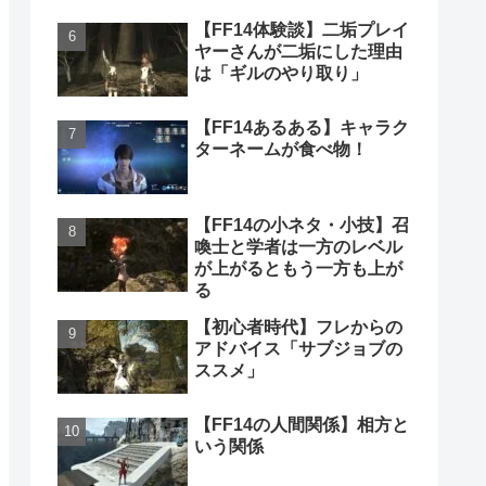
【FF14体験談】二垢プレイ
ヤーさんが二垢にした理由
は「ギルのやり取り」
【FF14あるある】キャラク
ターネームが食べ物！
【FF14の小ネタ・小技】召
喚士と学者は一方のレベル
が上がるともう一方も上が
る
【初心者時代】フレからの
アドバイス「サブジョブの
ススメ」
【FF14の人間関係】相方と
いう関係