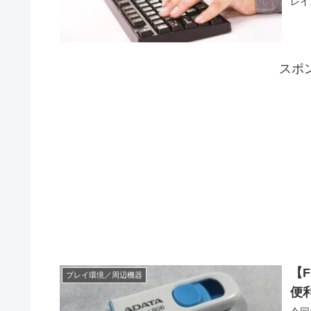
レイ
スポ
【
プレイ環境／周辺機器
便