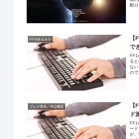
動ロ
【
FF14あるある
でき
FF
ると
ない
ので
でし
【
プレイ環境／周辺機器
ド
FF
ード
が、