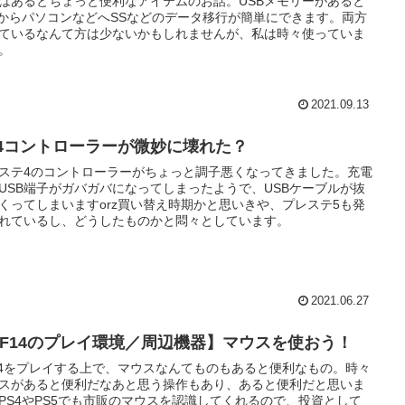
はあるとちょっと便利なアイテムのお話。USBメモリーがあると
4からパソコンなどへSSなどのデータ移行が簡単にできます。両方
ているなんて方は少ないかもしれませんが、私は時々使っていま
。
2021.09.13
S4コントローラーが微妙に壊れた？
ステ4のコントローラーがちょっと調子悪くなってきました。充電
USB端子がガバガバになってしまったようで、USBケーブルが抜
くってしまいますorz買い替え時期かと思いきや、プレステ5も発
れているし、どうしたものかと悶々としています。
2021.06.27
FF14のプレイ環境／周辺機器】マウスを使おう！
14をプレイする上で、マウスなんてものもあると便利なもの。時々
スがあると便利だなあと思う操作もあり、あると便利だと思いま
PS4やPS5でも市販のマウスを認識してくれるので、投資として